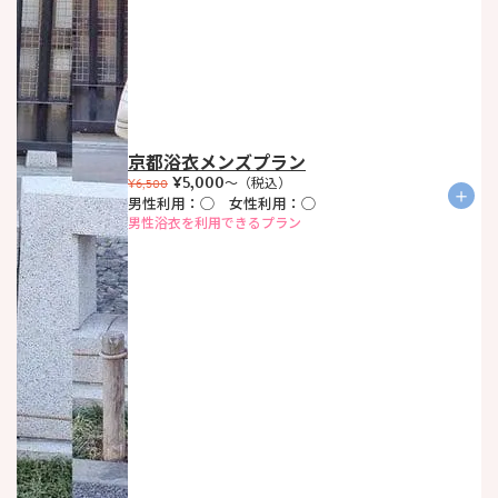
京都浴衣メンズプラン
¥5,000
〜（税込）
¥6,500
＋
男性利用：◯ 女性利用：◯
男性浴衣を利用できるプラン