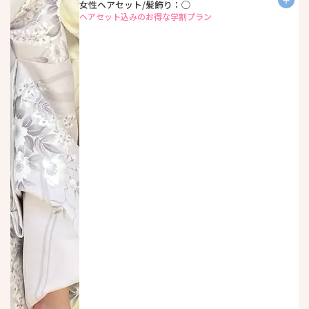
女性ヘアセット/髪飾り：◯
ヘアセット込みのお得な学割プラン