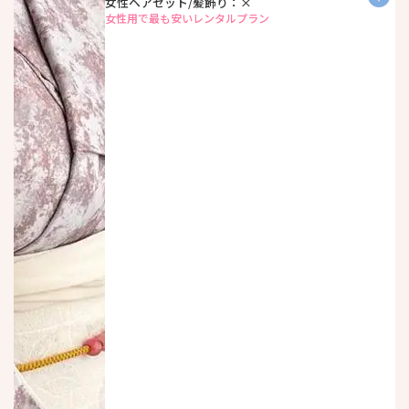
女性ヘアセット/髪飾り：×
女性用で最も安いレンタルプラン