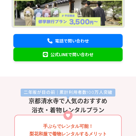
電話で問い合わせ
公式LINEで問い合わせ
二年坂が目の前｜累計利用者数100万人突破
京都清水寺で人気のおすすめ
浴衣・着物レンタルプラン
手ぶらでレンタル可能！
梨花和服で着物レンタルするメリット