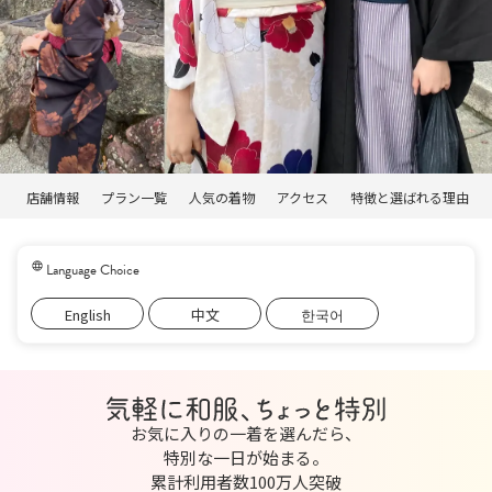
店舗情報
プラン一覧
人気の着物
アクセス
特徴と選ばれる理由
Language Choice
English
中文
한국어
お気に入りの一着を選んだら、
特別な一日が始まる。
累計利用者数100万人突破