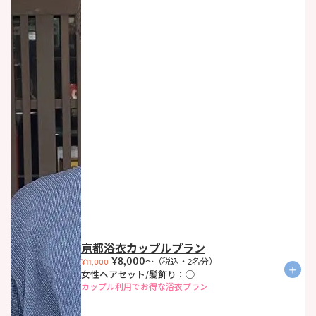
京都浴衣カップルプラン
¥8,000
〜（税込・2名分）
¥11,000
＋
女性ヘアセット/髪飾り：◯
カップル利用でお得な浴衣プラン