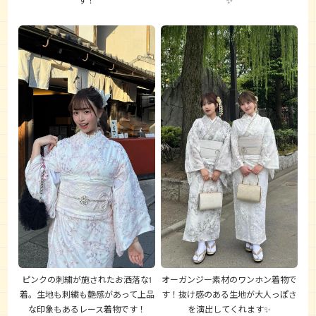
す！
✨
ピンクの刺繍が施されたお洒落な1
オーガンジー素材のワンホン着物で
着。生地も刺繍も艶感があって上品
す！抜け感のある生地が大人っぽさ
な印象もあるレース着物です！
を演出してくれます✨