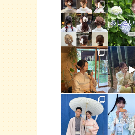
rikawafuku_kamakura
rikawafuku_
6月 20
6月 
rikawafuku_kamakura
rikawafuku_
5月 15
5月 
rikawafuku_kamakura
rikawafuku_
4月 30
4月 