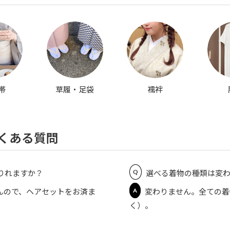
帯
草履・足袋
襦袢
くある質問
Q
りれますか？
選べる着物の種類は変
A
んので、ヘアセットをお済ま
変わりません。全ての着
く）。