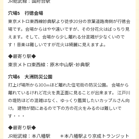
JR総武線：国府台駅
穴場5 行徳会場
東京メトロ東西線妙典駅より徒歩20分の京葉道路南側が行徳会
場です。会場からはやや遠いですが、その分花火はばっちり見
えます。そして、会場から少し離れる分混雑が少なくいので
す！音楽は難しいですが花火は綺麗に見えますよ。
◆最寄り駅◆
東京メトロ東西線：原木中山駅･妙典駅
穴場6 大洲防災公園
打上げ場所から300mほど離れた住宅街の防災公園。 会場から
離れているけれど花火を真正面に見ることが出来ます。 江戸川
の堤防ほどの混雑はなく、ゆっくり鑑賞したいカップルさん向
け。 建物が間にあるので下の方の花火をみるのは難しいで
す・・・
◆最寄り駅◆
JR総武線：本八幡駅 ＊本八幡駅より京成トランジット