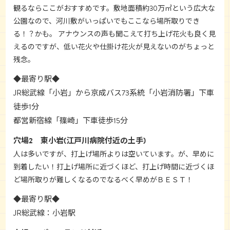
観るならここがおすすめです。敷地面積約30万㎡という広大な
公園なので、河川敷がいっぱいでもここなら場所取りでき
る！？かも。 アナウンスの声も聞こえて打ち上げ花火も良く見
えるのですが、低い花火や仕掛け花火が見えないのがちょっと
残念。
◆最寄り駅◆
JR総武線「小岩」から京成バス73系統「小岩消防署」下車
徒歩1分
都営新宿線「篠崎」下車徒歩15分
穴場2 東小岩(江戸川病院付近の土手)
人は多いですが、打上げ場所よりは空いています。が、早めに
到着したい！打上げ場所に近づくほど、打上げ時間に近づくほ
ど場所取りが難しくなるのでなるべく早めがＢＥＳＴ！
◆最寄り駅◆
JR総武線：小岩駅