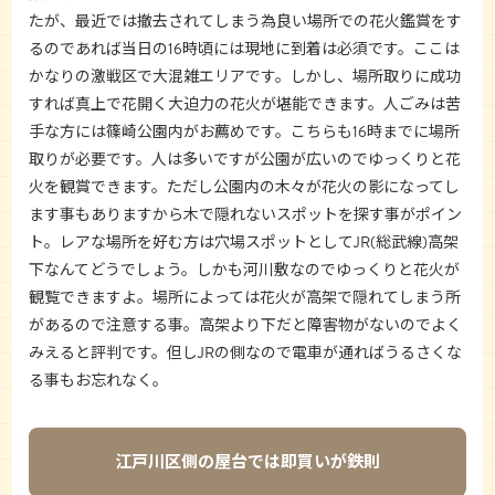
たが、最近では撤去されてしまう為良い場所での花火鑑賞をす
るのであれば当日の16時頃には現地に到着は必須です。ここは
かなりの激戦区で大混雑エリアです。しかし、場所取りに成功
すれば真上で花開く大迫力の花火が堪能できます。人ごみは苦
手な方には篠崎公園内がお薦めです。こちらも16時までに場所
取りが必要です。人は多いですが公園が広いのでゆっくりと花
火を観賞できます。ただし公園内の木々が花火の影になってし
ます事もありますから木で隠れないスポットを探す事がポイン
ト。レアな場所を好む方は穴場スポットとしてJR(総武線)高架
下なんてどうでしょう。しかも河川敷なのでゆっくりと花火が
観覧できますよ。場所によっては花火が高架で隠れてしまう所
があるので注意する事。高架より下だと障害物がないのでよく
みえると評判です。但しJRの側なので電車が通ればうるさくな
る事もお忘れなく。
江戸川区側の屋台では即買いが鉄則