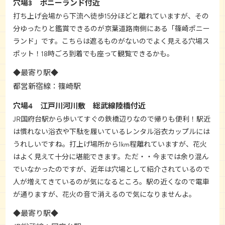
穴場3 ポニーランド付近
打ち上げ会場から下流へ徒歩15分ほどと離れていますが、その
分ゆったりと鑑賞できるのが京葉道路南側にある「篠崎ポニー
ランド」です。こちらは遮るものがないのでよく見える穴場ス
ポット！18時ごろ到着でも座って観覧できるかも。
◆最寄り駅◆
都営新宿線：篠崎駅
穴場4 江戸川河川敷 総武線陸橋付近
JR国府台駅から歩いてすぐの鉄橋辺りなので帰りも便利！駅近
は慣れない浴衣や下駄を履いているレンタル浴衣カップルには
うれしいですね。打上げ場所から1km程離れていますが、花火
はよく見えて十分に堪能できます。ただ・・今までは余り混ん
でいなかったのですが、近年は穴場として紹介されているので
人が増えてきているのが気になるところ。駅の近くなので電車
が通りますが、花火の音で消えるので気になりませんよ。
◆最寄り駅◆