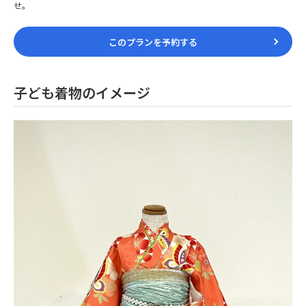
せ。
このプランを予約する
子ども着物のイメージ