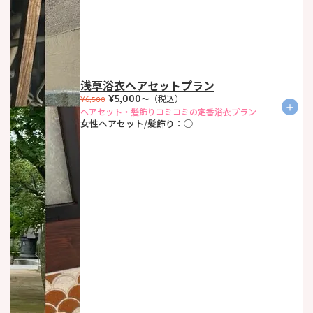
浅草浴衣ヘアセットプラン
¥5,000
〜（税込）
¥6,500
＋
ヘアセット・髪飾りコミコミの定番浴衣プラン
女性ヘアセット/髪飾り：◯