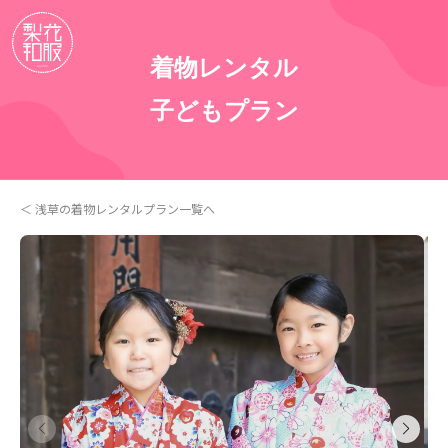
着物レンタル
子どもプラン
浅草の着物レンタルプラン一覧へ