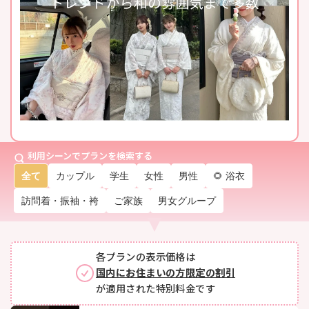
利用シーンでプランを検索する
全て
カップル
学生
女性
男性
🌻 浴衣
訪問着・振袖・袴
ご家族
男女グループ
各プランの表示価格は
国内にお住まいの方限定の割引
が適用された特別料金です