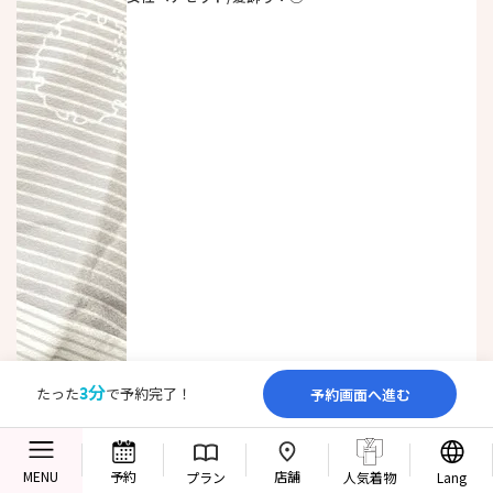
3分
たった
で予約完了！
予約画面へ進む
店舗
MENU
予約
プラン
人気着物
Lang