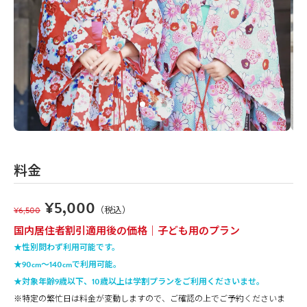
料金
¥5,000
（税込）
¥6,500
国内居住者割引適用後の価格｜子ども用のプラン
★性別問わず利用可能です。
★90cm〜140cmで利用可能。
★対象年齢9歳以下、10歳以上は学割プランをご利用くださいませ。
※特定の繁忙日は料金が変動しますので、ご確認の上でご予約くださいま