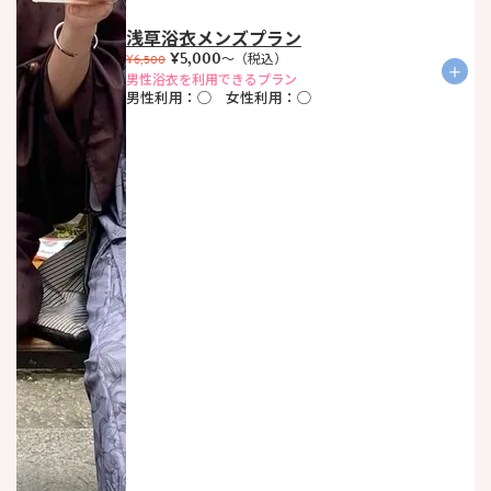
浅草浴衣メンズプラン
¥5,000
〜（税込）
¥6,500
＋
男性浴衣を利用できるプラン
男性利用：◯ 女性利用：◯