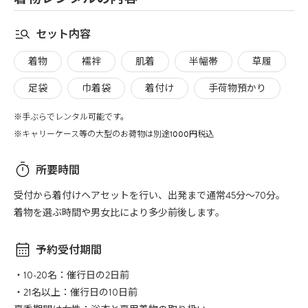
セット内容
着物
襦袢
肌着
半幅帯
草履
足袋
巾着袋
着付け
手荷物預かり
※手ぶらでレンタル可能です。
※キャリーケース等の大型のお荷物は別途1000円税込
所要時間
受付から着付けヘアセットを行い、出発まで通常45分〜70分。
着物を選ぶ時間や男女比により多少前後します。
予約受付期間
・10-20名：催行日の2日前
・21名以上：催行日の10日前