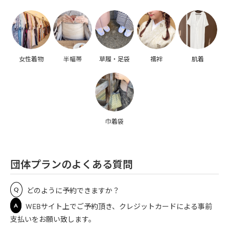
女性着物
半幅帯
草履・足袋
襦袢
肌着
巾着袋
団体プランのよくある質問
Q
どのように予約できますか？
A
WEBサイト上でご予約頂き、クレジットカードによる事前
支払いをお願い致します。