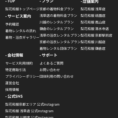
TOP
プラン
店舗案内
梨花和服トップページ
京都の着物料金プラン
梨花和服 浅草店
浅草店の着物料金プラン
梨花和服 祇園店
サービス案内
川越のレンタルプラン
梨花和服 嵐山店
予約確認
鎌倉のレンタルプラン
梨花和服 清水寺店
着物レンタルの流れ
浅草の浴衣レンタルプラン
梨花和服 京都駅前店
着物・浴衣ギャラリー
京都の浴衣レンタルプラン
梨花和服 川越店
着物レンタル団体プラン
梨花和服 鎌倉店
会社情報
サポート
サービス利用規約
よくあるご質問
特定商取引法
お問い合わせ
プライバシーポリシー
団体利用の問い合わせ
運営会社
採用情報
公式SNS
梨花和服京都エリア 公式Instagram
梨花和服 浅草店 公式Instagram
梨花和服 川越店 公式Instagram