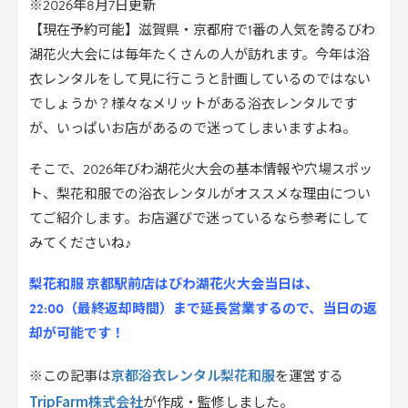
※2026年8月7日更新
【現在予約可能】滋賀県・京都府で1番の人気を誇るびわ
湖花火大会には毎年たくさんの人が訪れます。今年は浴
衣レンタルをして見に行こうと計画しているのではない
でしょうか？様々なメリットがある浴衣レンタルです
が、いっぱいお店があるので迷ってしまいますよね。
そこで、2026年びわ湖花火大会の基本情報や穴場スポッ
ト、梨花和服での浴衣レンタルがオススメな理由につい
てご紹介します。お店選びで迷っているなら参考にして
みてくださいね♪
梨花和服 京都駅前店はびわ湖花火大会当日は、
22:00（最終返却時間）まで延長営業するので、当日の返
却が可能です！
京都浴衣レンタル梨花和服
※この記事は
を運営する
TripFarm株式会社
が作成・監修しました。