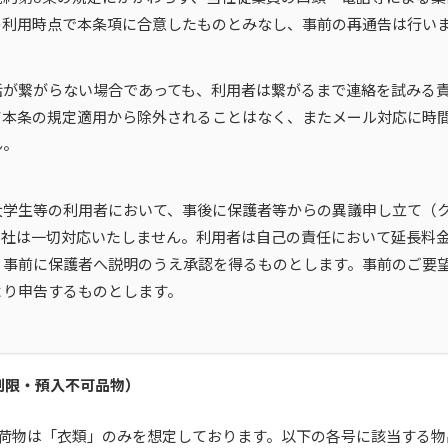
の利用時点で本条項に合意したものとみなし、事前の再通告は行い
話が繋がらない場合であっても、利用者は繋がるまで連絡を試みる
て本条の規定適用から除外されることはなく、またメール対応に時
ん。
大学生等の利用者において、事後に保護者等からの異議申し立て（
当社は一切対応いたしません。利用者は自己の責任において延長料
、事前に保護者へ説明のうえ承認を得るものとします。事前のご要
より申告するものとします。
制限・預入不可品物）
荷物は「衣類」のみを想定しております。以下の各号に該当する物