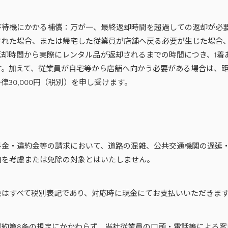
び待機にかかる補償：万が一、最終返却時間を超過しての返却が必
された場合、または帰宅した従業員が店舗へ戻る必要が生じた場合
却時間から実際にレンタル品が返却されるまでの時間につき、1着あたり
す。加えて、従業員が自宅等から店舗へ向かう必要がある場合は、
律30,000円（税別）を申し受けます。
料金・違約金等の請求において、道路の混雑、公共交通機関の遅延
由を考慮または免除の対象とはいたしません。
金はすべて税別表記であり、対応時に現金にてお支払いいただきま
規約第8条の規定にかかわらず、当社従業員の口頭・電話等による案