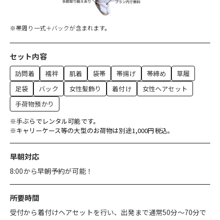
※帯周り一式＋バックが含まれます。
セット内容
訪問着
襦袢
肌着
袋帯
帯揚げ
帯締め
草履
足袋
バック
女性髪飾り
着付け
女性ヘアセット
手荷物預かり
※手ぶらでレンタル可能です。
※キャリーケース等の大型のお荷物は別途1,000円税込。
早朝対応
8:00から早朝予約が可能！
所要時間
受付から着付けヘアセットを行い、出発まで通常50分〜70分で