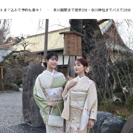
も楽々！
本川越駅まで徒歩2分・氷川神社までバスで10分
手ぶらで訪問