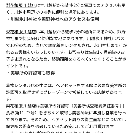
梨花和服 川越店
は本川越駅から徒歩2分と電車でのアクセスも良
く、川越市周辺での参列に便利な場所にあります。
川越氷川神社や熊野神社へのアクセスも便利
梨花和服 川越店
は本川越駅から徒歩2分の場所にあるため、熊野
神社まで徒歩5分と便利な立地にあります。川越氷川神社はバス
で10分のため、当店で訪問着をレンタルされ、氷川神社まで行か
れるお客様もいらっしゃいます。お宮参りは生後1ヶ月前後のお
子さま連れとなるため、移動距離をなるべく少なくすることがポ
イントです。
美容所の許認可も取得
着物レンタル店の中には、ヘアセットをする際に必要な美容所の
許認可を取得せずにグレーゾーンで営業している店舗がありま
す。
梨花和服 川越店
は美容所の許認可（美容所検査確認済証番号 川
食収 第11-73号）をきちんと取得し美容師法に準拠し営業を行っ
ております。そのため、ヘアセット周りの衛生面などについては
保健所の監査を通過しているため安心してご利用頂けます。