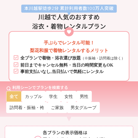
本川越駅徒歩2分 累計利用者数100万人突破
川越で人気のおすすめ
浴衣・着物レンタルプラン
手ぶらでレンタル可能！
梨花和服で着物レンタルするメリット
全プランで着物・浴衣選び放題
（※振袖・訪問着は除く）
前日までキャンセル無料・当日の時間変更もOK
事前支払いなし,当日払いで気軽にレンタル
利用シーンでプランを検索する
全て
カップル
学生
女性
男性
訪問着・振袖・袴
ご家族
男女グループ
各プランの表示価格は