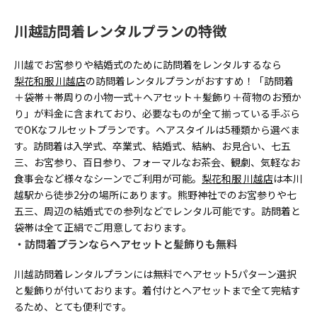
川越訪問着レンタルプランの特徴
川越でお宮参りや結婚式のために訪問着をレンタルするなら
梨花和服 川越店
の訪問着レンタルプランがおすすめ！「訪問着
＋袋帯＋帯周りの小物一式＋へアセット＋髪飾り＋荷物のお預か
り」が料金に含まれており、必要なものが全て揃っている手ぶら
でOKなフルセットプランです。ヘアスタイルは5種類から選べま
す。訪問着は入学式、卒業式、結婚式、結納、お見合い、七五
三、お宮参り、百日参り、フォーマルなお茶会、観劇、気軽なお
食事会など様々なシーンでご利用が可能。
梨花和服 川越店
は本川
越駅から徒歩2分の場所にあります。熊野神社でのお宮参りや七
五三、周辺の結婚式での参列などでレンタル可能です。訪問着と
袋帯は全て正絹でご用意しております。
訪問着プランならヘアセットと髪飾りも無料
川越訪問着レンタルプランには無料でヘアセット5パターン選択
と髪飾りが付いております。着付けとヘアセットまで全て完結す
るため、とても便利です。