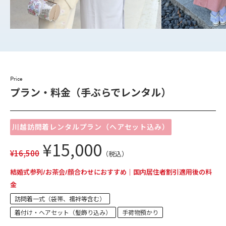
Price
プラン・料金（手ぶらでレンタル）
川越訪問着レンタルプラン（ヘアセット込み）
¥15,000
¥16,500
（税込）
結婚式参列/お茶会/顔合わせにおすすめ｜国内居住者割引適用後の料
金
訪問着一式（袋帯、襦袢等含む）
着付け・ヘアセット（髪飾り込み）
手荷物預かり