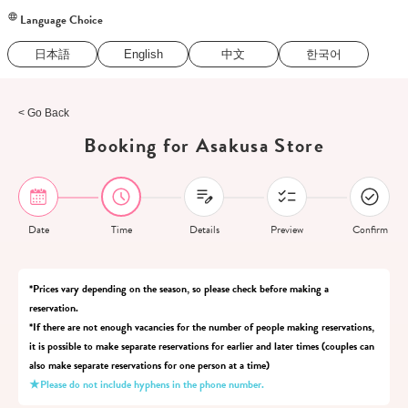
Language Choice
日本語
English
中文
한국어
< Go Back
Booking for Asakusa Store
Date
Time
Details
Preview
Confirm
*Prices vary depending on the season, so please check before making a
reservation.
*If there are not enough vacancies for the number of people making reservations,
it is possible to make separate reservations for earlier and later times (couples can
also make separate reservations for one person at a time)
★Please do not include hyphens in the phone number.