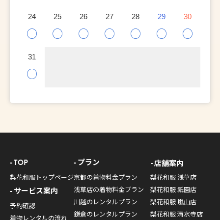
24
25
26
27
28
29
30
○
○
○
○
○
○
○
31
○
TOP
プラン
店舗案内
梨花和服トップページ
京都の着物料金プラン
梨花和服 浅草店
浅草店の着物料金プラン
梨花和服 祇園店
サービス案内
川越のレンタルプラン
梨花和服 嵐山店
予約確認
鎌倉のレンタルプラン
梨花和服 清水寺店
着物レンタルの流れ