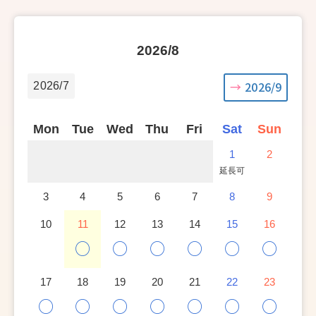
2026/8
2026/9
2026/7
Mon
Tue
Wed
Thu
Fri
Sat
Sun
1
2
延長可
3
4
5
6
7
8
9
10
11
12
13
14
15
16
○
○
○
○
○
○
17
18
19
20
21
22
23
○
○
○
○
○
○
○