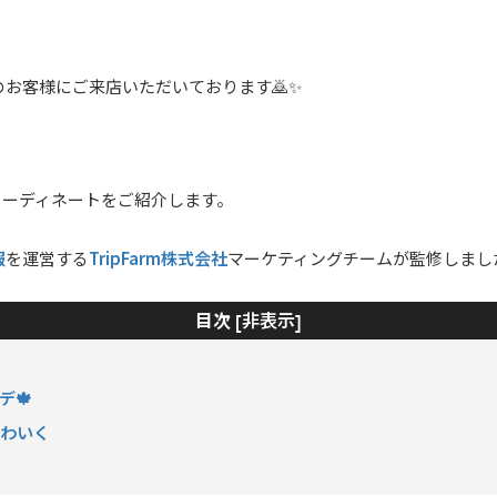
のお客様にご来店いただいております🙇✨
コーディネートをご紹介します。
服
TripFarm株式会社
を運営する
マーケティングチームが監修しまし
非表示
目次 [
]
デ🍁
かわいく