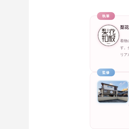
執筆
梨花
着物
す。
リア
監修