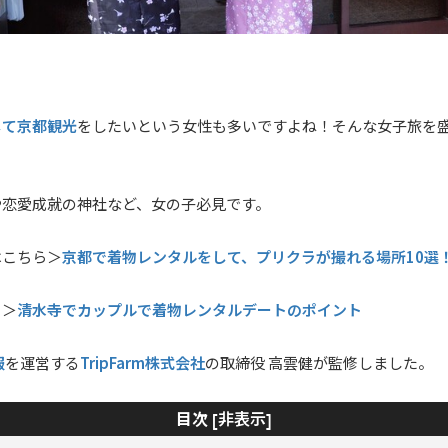
して京都観光
をしたいという女性も多いですよね！そんな女子旅を
や恋愛成就の神社など、女の子必見です。
京都で着物レンタルをして、プリクラが撮れる場所10選
はこちら＞
清水寺でカップルで着物レンタルデートのポイント
ら＞
服
TripFarm株式会社
を運営する
の取締役 高雲健が監修しました。
非表示
目次 [
]