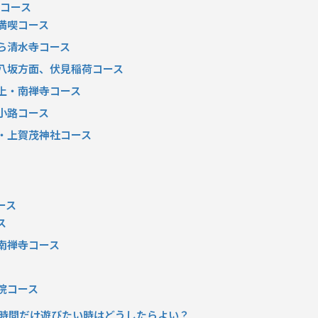
策コース
辺満喫コース
から清水寺コース
ら八坂方面、伏見稲荷コース
蹴上・南禅寺コース
見小路コース
社・上賀茂神社コース
ース
ス
て南禅寺コース
千院コース
~3時間だけ遊びたい時はどうしたらよい？