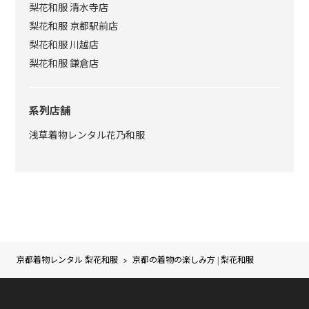
梨花和服 清水寺店
梨花和服 京都駅前店
梨花和服 川越店
梨花和服 鎌倉店
系列店舗
浅草着物レンタル花乃和服
京都着物レンタル 梨花和服
>
京都の着物の楽しみ方 | 梨花和服