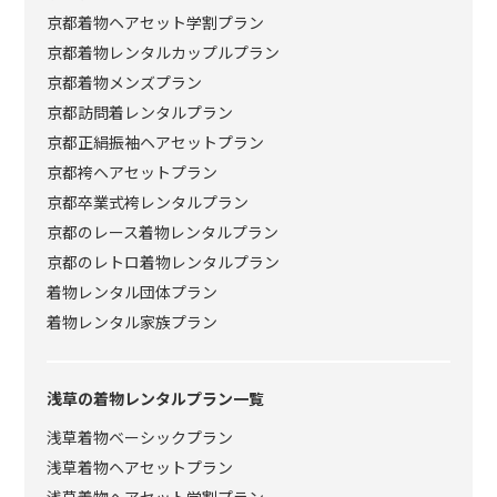
京都着物ヘアセット学割プラン
京都着物レンタルカップルプラン
京都着物メンズプラン
京都訪問着レンタルプラン
京都正絹振袖ヘアセットプラン
京都袴ヘアセットプラン
京都卒業式袴レンタルプラン
京都のレース着物レンタルプラン
京都のレトロ着物レンタルプラン
着物レンタル団体プラン
着物レンタル家族プラン
浅草の着物レンタルプラン一覧
浅草着物ベーシックプラン
浅草着物ヘアセットプラン
浅草着物ヘアセット学割プラン