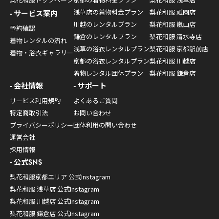
浅草店の着物料金プラン
梨花和服 祇園店
サービス案内
川越のレンタルプラン
梨花和服 嵐山店
予約確認
鎌倉のレンタルプラン
梨花和服 清水寺店
着物レンタルの流れ
浅草の浴衣レンタルプラン
梨花和服 京都駅前店
着物・浴衣ギャラリー
京都の浴衣レンタルプラン
梨花和服 川越店
着物レンタル団体プラン
梨花和服 鎌倉店
会社情報
サポート
サービス利用規約
よくあるご質問
特定商取引法
お問い合わせ
プライバシーポリシー
団体利用の問い合わせ
運営会社
採用情報
公式SNS
梨花和服京都エリア 公式Instagram
梨花和服 浅草店 公式Instagram
梨花和服 川越店 公式Instagram
梨花和服 鎌倉店 公式Instagram