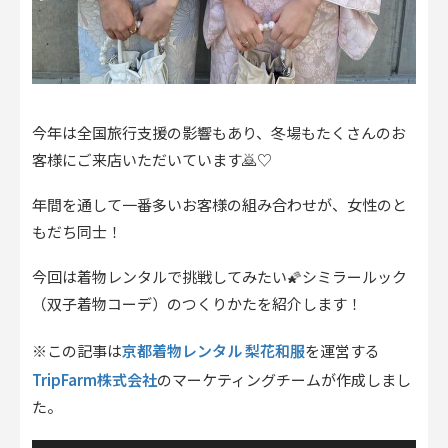
今年は全国旅行支援の影響もあり、冬場もたくさんのお
客様にご来店いただいています🙇♡
年間を通して一番多いお客様の組み合わせが、女性のと
もだち同士！
今回は着物レンタルで挑戦してみたい🌠シミラールック
（双子着物コーデ）のつくりかたを紹介します！
京都着物レンタル 梨花和服
※この記事は
を運営する
TripFarm株式会社
のマーケティングチームが作成しまし
た。