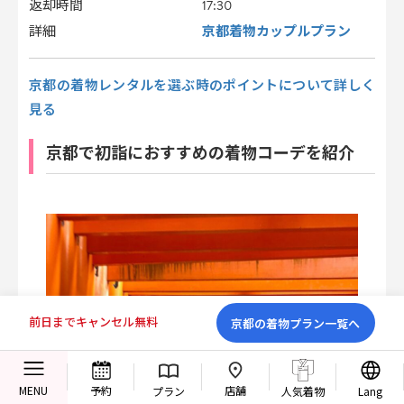
返却時間
17:30
京都着物カップルプラン
詳細
京都の着物レンタルを選ぶ時のポイントについて詳しく
見る
京都で初詣におすすめの着物コーデを紹介
前日までキャンセル無料
京都の着物プラン一覧へ
店舗
MENU
予約
プラン
人気着物
Lang