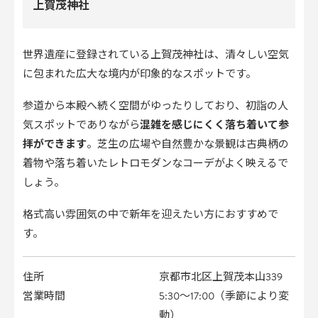
上賀茂神社
世界遺産に登録されている上賀茂神社は、清々しい空気
に包まれた広大な境内が印象的なスポットです。
参道から本殿へ続く空間がゆったりしており、初詣の人
気スポットでありながら
混雑を感じにくく落ち着いて参
拝ができます
。芝生の広場や自然豊かな景観は古典柄の
着物や落ち着いたレトロモダンなコーデがよく映えるで
しょう。
格式高い雰囲気の中で新年を迎えたい方におすすめで
す。
住所
京都市北区上賀茂本山339
営業時間
5:30〜17:00（季節により変
動）