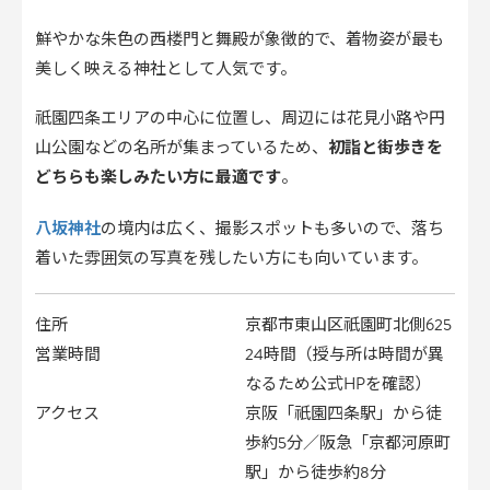
鮮やかな朱色の西楼門と舞殿が象徴的で、着物姿が最も
美しく映える神社として人気です。
祇園四条エリアの中心に位置し、周辺には花見小路や円
山公園などの名所が集まっているため、
初詣と街歩きを
どちらも楽しみたい方に最適です
。
八坂神社
の境内は広く、撮影スポットも多いので、落ち
着いた雰囲気の写真を残したい方にも向いています。
住所
京都市東山区祇園町北側625
営業時間
24時間（授与所は時間が異
なるため公式HPを確認）
アクセス
京阪「祇園四条駅」から徒
歩約5分／阪急「京都河原町
駅」から徒歩約8分