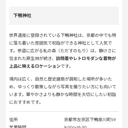
下鴨神社
世界遺産に登録されている下鴨神社は、京都の中でも特
に落ち着いた雰囲気で初詣ができる神社として人気で
す。参道に広がる糺の森（ただすのもり）は、静けさに
包まれた原生林が続き、
訪問着やレトロモダンな着物が
上品に映えるロケーション
です。
境内は広く、自然と歴史建築が調和した場所が多いた
め、ゆっくり散策しながら写真を撮りたい方にも向いて
います。華やかさよりも静かな時間を大切にしたい初詣
におすすめです。
住所
京都市左京区下鴨泉川町59
営業時間
9:00〜16:30