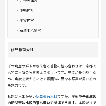
・北野天満宮
・下鴨神社
・平安神宮
・石清水八幡宮
伏見稲荷大社
千本鳥居の鮮やかな朱色と着物の組み合わせは、京都で
も特に人気の写真映えスポットです。参道が長く続くた
め、角度を変えるだけで雰囲気の異なる写真が撮れるの
も魅力です。
伏見稲荷大社
初詣は人出が多い
ですが、
早朝や午後遅め
の時間帯は比較的落ち着いて参拝できます
。本殿だけで