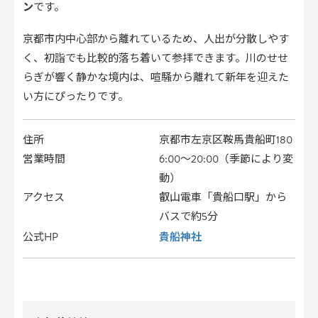
ン
です。
京都市内中心部から離れているため、人出が分散しやす
く、初詣でも比較的落ち着いて参拝できます。川のせせ
らぎが響く静かな境内は、喧騒から離れて新年を迎えた
い方にぴったりです。
住所
京都市左京区鞍馬貴船町180
営業時間
6:00〜20:00（季節により変
動）
アクセス
叡山電車「貴船口駅」から
バスで約5分
貴船神社
公式HP