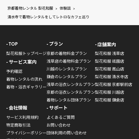
京都着物レンタル 梨花和服
体験談
>
>
清水寺で着物レンタルをしてレトロなカフェ巡り
TOP
プラン
店舗案内
梨花和服トップページ
京都の着物料金プラン
梨花和服 浅草店
浅草店の着物料金プラン
梨花和服 祇園店
サービス案内
川越のレンタルプラン
梨花和服 嵐山店
予約確認
鎌倉のレンタルプラン
梨花和服 清水寺店
着物レンタルの流れ
浅草の浴衣レンタルプラン
梨花和服 京都駅前店
着物・浴衣ギャラリー
京都の浴衣レンタルプラン
梨花和服 川越店
着物レンタル団体プラン
梨花和服 鎌倉店
会社情報
サポート
サービス利用規約
よくあるご質問
特定商取引法
お問い合わせ
プライバシーポリシー
団体利用の問い合わせ