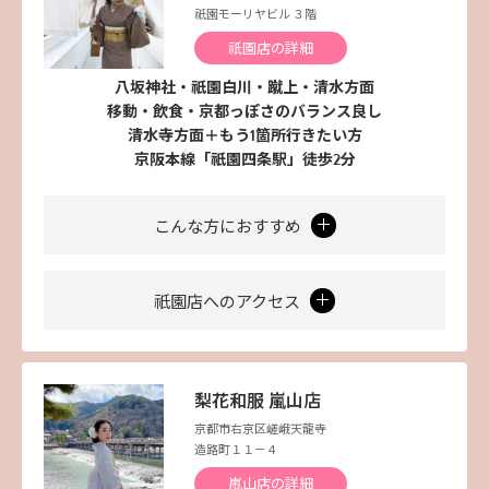
祇園モーリヤビル ３階
祇園店の詳細
八坂神社・祇園白川・蹴上・清水方面
移動・飲食・京都っぽさのバランス良し
清水寺方面＋もう1箇所行きたい方
京阪本線「祇園四条駅」徒歩2分
こんな方におすすめ
祇園店へのアクセス
梨花和服 嵐山店
京都市右京区嵯峨天龍寺
造路町１１－４
嵐山店の詳細