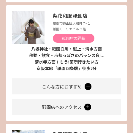
梨花和服 祇園店
京都市東山区大和町７−１
祇園モーリヤビル ３階
祇園店の詳細
八坂神社・祇園白川・蹴上・清水方面
移動・飲食・京都っぽさのバランス良し
清水寺方面＋もう1箇所行きたい方
京阪本線「祇園四条駅」徒歩2分
こんな方におすすめ
祇園店へのアクセス