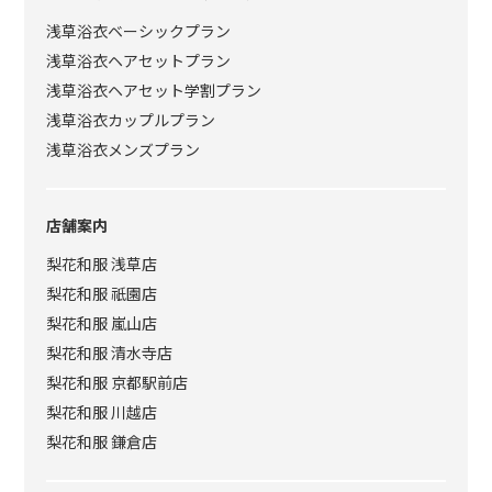
浅草浴衣ベーシックプラン
浅草浴衣ヘアセットプラン
浅草浴衣ヘアセット学割プラン
浅草浴衣カップルプラン
浅草浴衣メンズプラン
店舗案内
梨花和服 浅草店
梨花和服 祇園店
梨花和服 嵐山店
梨花和服 清水寺店
梨花和服 京都駅前店
梨花和服 川越店
梨花和服 鎌倉店