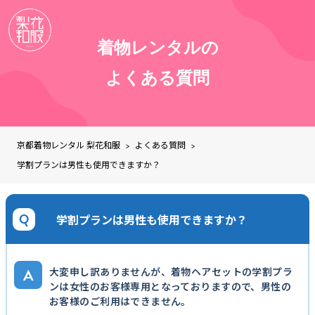
着物レンタルの
よくある質問
京都着物レンタル 梨花和服
よくある質問
>
>
学割プランは男性も使用できますか？
学割プランは男性も使用できますか？
大変申し訳ありませんが、着物ヘアセットの学割プラ
ンは女性のお客様専用となっておりますので、男性の
お客様のご利用はできません。