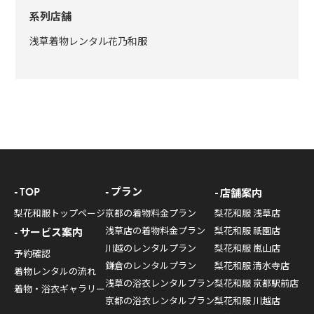
系列店舗
浅草着物レンタル花乃和服
TOP
プラン
店舗案内
梨花和服トップページ
京都の着物料金プラン
梨花和服 浅草店
浅草店の着物料金プラン
梨花和服 祇園店
サービス案内
川越のレンタルプラン
梨花和服 嵐山店
予約確認
鎌倉のレンタルプラン
梨花和服 清水寺店
着物レンタルの流れ
浅草の浴衣レンタルプラン
梨花和服 京都駅前店
着物・浴衣ギャラリー
京都の浴衣レンタルプラン
梨花和服 川越店