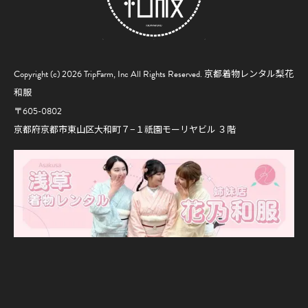
Copyright (c) 2026 TripFarm, Inc All Rights Reserved.
京都着物レンタル梨花
和服
〒605-0802
京都府京都市東山区大和町７−１祇園モーリヤビル ３階