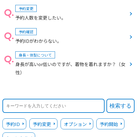
予約変更
予約人数を変更したい。
予約確認
予約IDがわからない。
身長・体型について
身長が高いor低いのですが、着物を着れますか？（女
性）
検索する
予約ID
予約変更
オプション
予約開始