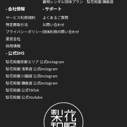
着物レンタル団体プラン
梨花和服 鎌倉店
会社情報
サポート
サービス利用規約
よくあるご質問
特定商取引法
お問い合わせ
プライバシーポリシー
団体利用の問い合わせ
運営会社
採用情報
公式SNS
梨花和服京都エリア 公式Instagram
梨花和服 浅草店 公式Instagram
梨花和服 川越店 公式Instagram
梨花和服 鎌倉店 公式Instagram
梨花和服 公式TikTok
梨花和服 公式Youtube