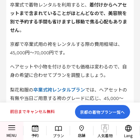
卒業式で着物レンタルを利用すると、
着付けからヘアセ
ットまで含まれていることがほとんどなので、美容院を
別で予約する手間も省けますし移動で焦る心配もありま
せん
。
京都で卒業式用の袴をレンタルする際の費用相場は、
45,000円～70,000円です。
ヘアセットや小物を付けるかでも価格は変わるので、自
身の希望に合わせてプランを調整しましょう。
卒業式袴レンタルプラン
梨花和服の
では、ヘアセットの
有無や当日ご用意する袴のグレードに応じ、45,000～
49,000円にてトレンド柄のおしゃれな袴をご提供してお
前日までキャンセル無料
京都の着物プラン一覧へ
ります。 ※2026年2月時点
京都周辺で開催される卒業式用のレンタル袴が決まって
店舗
MENU
予約
プラン
人気着物
Lang
ない方は、ぜひご利用ください。