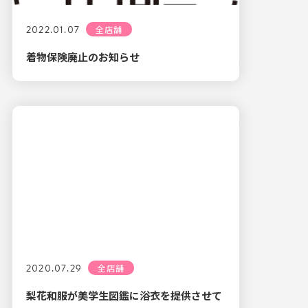
2022.01.07
全店舗
着物保険廃止のお知らせ
2020.07.29
全店舗
梨花和服が美学生図鑑に浴衣を提供させて