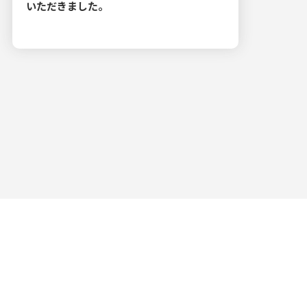
いただきました。