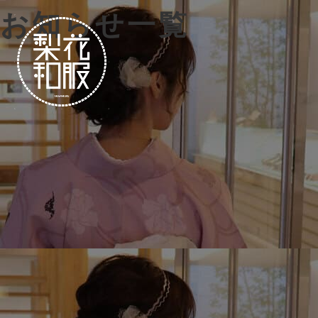
お知らせ一覧