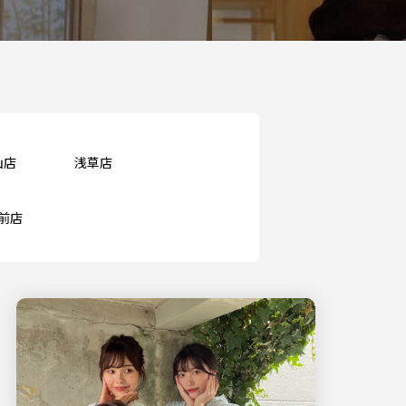
山店
浅草店
前店