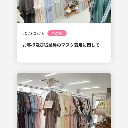
2023.03.10
全店舗
お客様及び従業員のマスク着用に関して