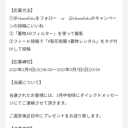
【応募方法】
①＠rikawafukuをフォロー or @rikawafukuのキャンペー
ンの投稿にいいね
②「着物ARフィルター」を使って撮影
③フィード投稿で「#梨花和服 #着物レンタル」をタグ付
けして投稿
【応募締切】
2021年2月9日(火)18:00〜2021年3月7日(日)23:59
【当選について】
当選されたお客様には、3月中旬頃にダイレクトメッセー
ジにてご連絡させて頂きます。
ご返答後近日中にプレゼントをお送り致します。