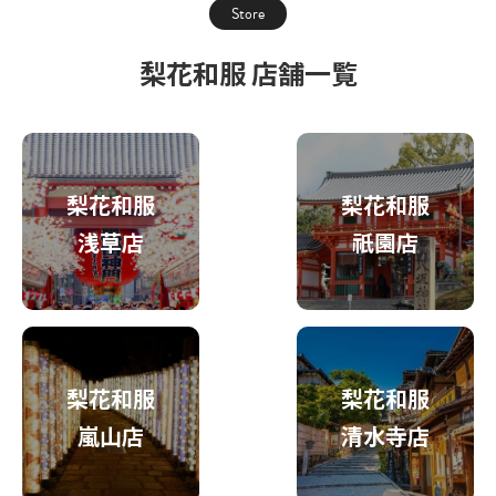
Store
梨花和服 店舗一覧
梨花和服
梨花和服
浅草店
祇園店
梨花和服
梨花和服
嵐山店
清水寺店