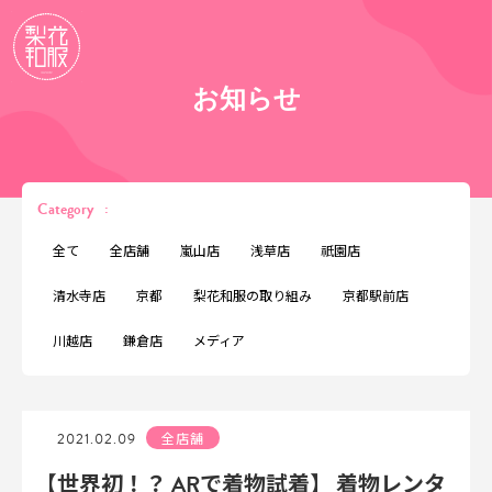
お知らせ
Category
:
全て
全店舗
嵐山店
浅草店
祇園店
清水寺店
京都
梨花和服の取り組み
京都駅前店
川越店
鎌倉店
メディア
2021.02.09
全店舗
【世界初！？ ARで着物試着】 着物レンタ