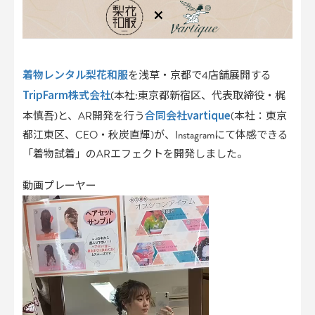
着物レンタル梨花和服
を浅草・京都で4店舗展開する
TripFarm株式会社
(本社:東京都新宿区、代表取締役・梶
合同会社vartique
本慎吾)と、AR開発を行う
(本社：東京
都江東区、CEO・秋炭直輝)が、Instagramにて体感できる
「着物試着」のARエフェクトを開発しました。
動画プレーヤー