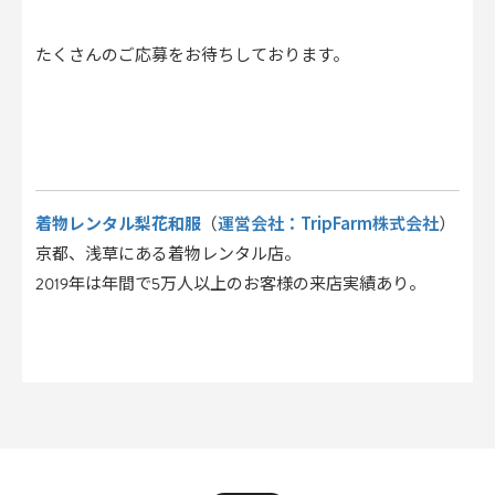
たくさんのご応募をお待ちしております。
着物レンタル梨花和服
運営会社：TripFarm株式会社
（
）
京都、浅草にある着物レンタル店。
2019年は年間で5万人以上のお客様の来店実績あり。