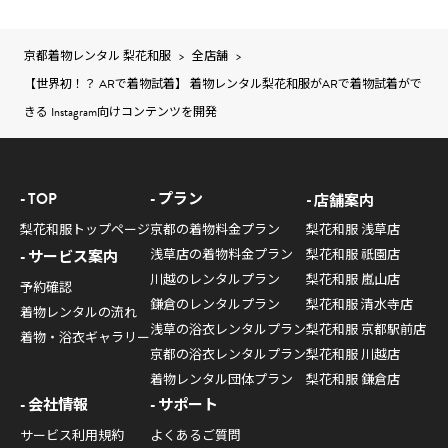
京都着物レンタル 梨花和服
全店舗
>
>
【世界初！？ ARで着物試着】 着物レンタル梨花和服がARで着物試着がで
きる Instagram向けコンテンツを開発
TOP
プラン
店舗案内
梨花和服トップページ
京都の着物料金プラン
梨花和服 浅草店
浅草店の着物料金プラン
梨花和服 祇園店
サービス案内
川越のレンタルプラン
梨花和服 嵐山店
予約確認
鎌倉のレンタルプラン
梨花和服 清水寺店
着物レンタルの流れ
浅草の浴衣レンタルプラン
梨花和服 京都駅前店
着物・浴衣ギャラリー
京都の浴衣レンタルプラン
梨花和服 川越店
着物レンタル団体プラン
梨花和服 鎌倉店
会社情報
サポート
サービス利用規約
よくあるご質問