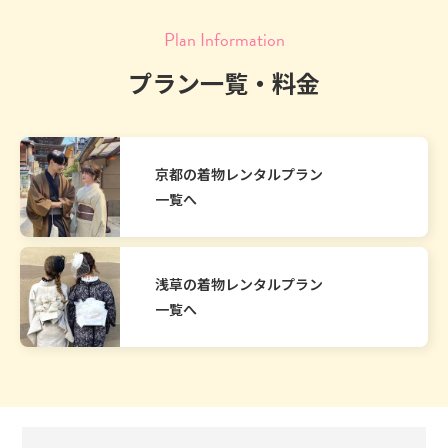
Plan Information
プラン一覧・料金
京都の着物レンタルプラン
一覧へ
浅草の着物レンタルプラン
一覧へ