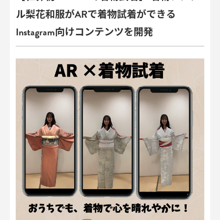
ル梨花和服がARで着物試着ができる
Instagram向けコンテンツを開発