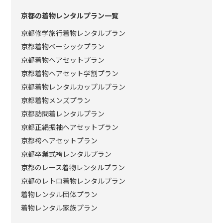
京都の着物レンタルプラン一覧
京都修学旅行着物レンタルプラン
京都着物ベーシックプラン
京都着物ヘアセットプラン
京都着物ヘアセット学割プラン
京都着物レンタルカップルプラン
京都着物メンズプラン
京都訪問着レンタルプラン
京都正絹振袖ヘアセットプラン
京都袴ヘアセットプラン
京都卒業式袴レンタルプラン
京都のレース着物レンタルプラン
京都のレトロ着物レンタルプラン
着物レンタル団体プラン
着物レンタル家族プラン