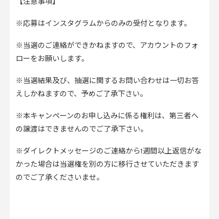
【注意事項】
※応募はインスタグラムからのみの受付となります。
※当選のご連絡ができかねますので、アカウントのフォ
ローをお願いします。
※当選結果及び、抽選に関するお問い合わせは一切お答
えしかねますので、予めご了承下さい。
※本キャンペーンのお申し込みに係る権利は、第三者へ
の譲渡はできませんのでご了承下さい。
※ダイレクトメッセージのご連絡から1週間以上返信がな
かった場合は当選権を別の方に移行させていただきます
のでご了承くださいませ。