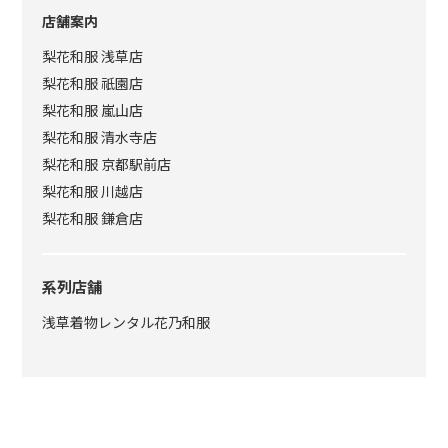
店舗案内
梨花和服 浅草店
梨花和服 祇園店
梨花和服 嵐山店
梨花和服 清水寺店
梨花和服 京都駅前店
梨花和服 川越店
梨花和服 鎌倉店
系列店舗
浅草着物レンタル花乃和服