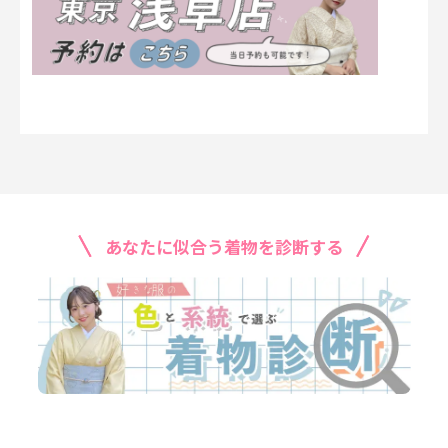
あなたに似合う着物を診断する