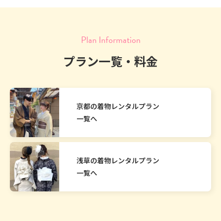
Plan Information
プラン一覧・料金
京都の着物レンタルプラン
一覧へ
浅草の着物レンタルプラン
一覧へ