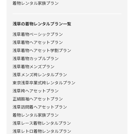
着物レンタル家族プラン
浅草の着物レンタルプラン一覧
浅草着物ベーシックプラン
浅草着物ヘアセットプラン
浅草着物ヘアセット学割プラン
浅草着物カップルプラン
浅草着物メンズプラン
浅草メンズ袴レンタルプラン
東京浅草卒業式袴レンタルプラン
浅草袴ヘアセットプラン
正絹振袖ヘアセットプラン
浅草訪問着ヘアセットプラン
着物レンタル家族プラン
浅草レース着物レンタルプラン
浅草レトロ着物レンタルプラン