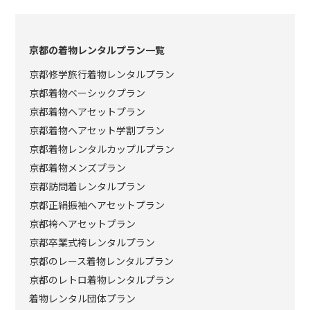
京都の着物レンタルプラン一覧
京都修学旅行着物レンタルプラン
京都着物ベーシックプラン
京都着物ヘアセットプラン
京都着物ヘアセット学割プラン
京都着物レンタルカップルプラン
京都着物メンズプラン
京都訪問着レンタルプラン
京都正絹振袖ヘアセットプラン
京都袴ヘアセットプラン
京都卒業式袴レンタルプラン
京都のレース着物レンタルプラン
京都のレトロ着物レンタルプラン
着物レンタル団体プラン