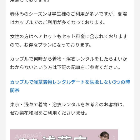
用意しております。
春休みのシーズンは学生様のご利用が多いですが、夏場
はカップルでのご利用が多くなっております。
女性の方はヘアセットもセット料金に含まれております
ので、お得なプランになっております。
カップルで何時から着物・浴衣レンタルをしたらよいか
わからないという方は下記の記事をご参考ください。
カップルで浅草着物レンタルデートを失敗しない3つの時
間帯
東京・浅草で着物・浴衣レンタルをお考えのお客様は、
ぜひ梨花和服をご利用くださいませ。