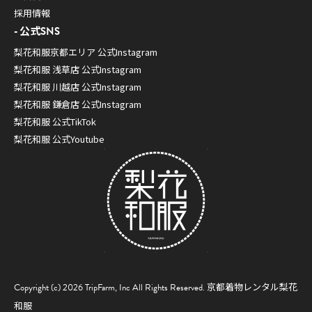
採用情報
公式SNS
梨花和服京都エリア 公式Instagram
梨花和服 浅草店 公式Instagram
梨花和服 川越店 公式Instagram
梨花和服 鎌倉店 公式Instagram
梨花和服 公式TikTok
梨花和服 公式Youtube
Copyright (c) 2026 TripFarm, Inc All Rights Reserved.
京都着物レンタル梨花
和服