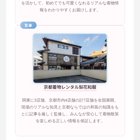
を活かして、初めてでも可愛くなれるリアルな着物情
報をわかりやすくお届けします。
監修
京都着物レンタル梨花和服
関東に3店舗、京都市内4店舗の計7店舗を全国展開。
現場のリアルな知見と京都ならではの和装の知識をも
とに記事を厳しく監修し、みんなが安心して着物散策
を楽しめる正しい情報を保証します。