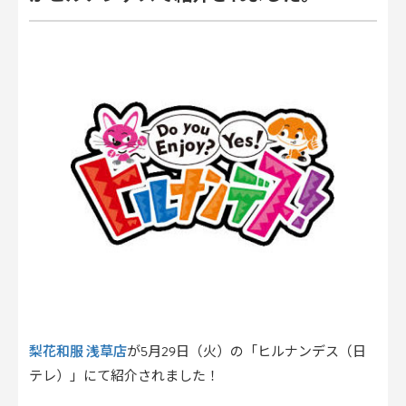
梨花和服 浅草店
が5月29日（火）の「ヒルナンデス（日
テレ）」にて紹介されました！