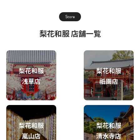
Store
梨花和服 店舗一覧
梨花和服
梨花和服
浅草店
祇園店
梨花和服
梨花和服
嵐山店
清水寺店