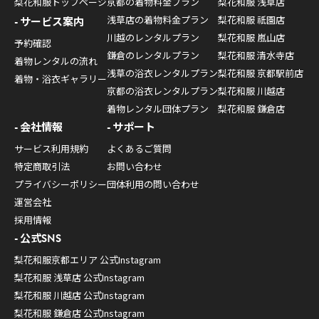
梨花和服トップページ
京都の着物料金プラン
梨花和服 浅草店
浅草店の着物料金プラン
梨花和服 祇園店
サービス案内
川越のレンタルプラン
梨花和服 嵐山店
予約確認
鎌倉のレンタルプラン
梨花和服 清水寺店
着物レンタルの流れ
浅草の浴衣レンタルプラン
梨花和服 京都駅前店
着物・浴衣ギャラリー
京都の浴衣レンタルプラン
梨花和服 川越店
着物レンタル団体プラン
梨花和服 鎌倉店
会社情報
サポート
サービス利用規約
よくあるご質問
特定商取引法
お問い合わせ
プライバシーポリシー
団体利用の問い合わせ
運営会社
採用情報
公式SNS
梨花和服京都エリア 公式Instagram
梨花和服 浅草店 公式Instagram
梨花和服 川越店 公式Instagram
梨花和服 鎌倉店 公式Instagram