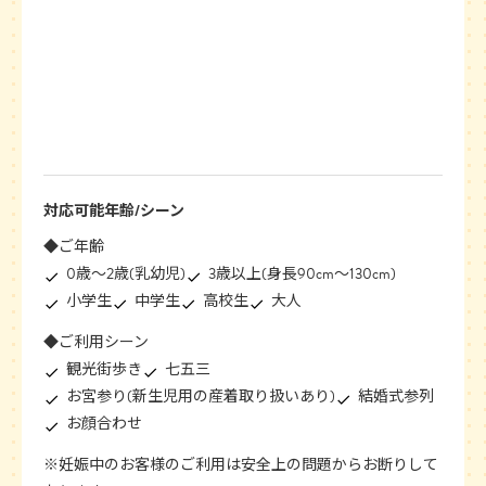
対応可能年齢/シーン
◆ご年齢
0歳〜2歳(乳幼児)
3歳以上(身長90cm〜130cm)
小学生
中学生
高校生
大人
◆ご利用シーン
観光街歩き
七五三
お宮参り(新生児用の産着取り扱いあり)
結婚式参列
お顔合わせ
※妊娠中のお客様のご利用は安全上の問題からお断りして