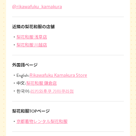
@rikawafuku_kamakura
近隣の梨花和服の店舗
梨花和服 浅草店
梨花和服 川越店
外国語ページ
Rikawafuku Kamakura Store
English:
梨花和服 鎌倉店
中文:
리카와후쿠 가마쿠라점
한국어:
梨花和服TOPページ
京都着物レンタル梨花和服