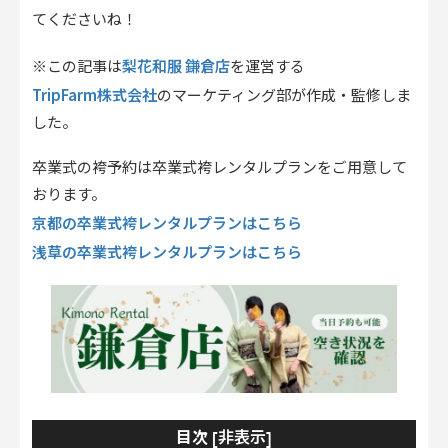
てくださいね！
梨花和服 鎌倉店
※この記事は
を運営する
TripFarm株式会社
のマーケティング部が作成・監修しま
した。
卒業式の袴予約は卒業式袴レンタルプランをご用意して
おります。
京都の卒業式袴レンタルプランはこちら
浅草の卒業式袴レンタルプランはこちら
非表示
目次 [
]