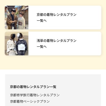
京都の着物レンタルプラン
一覧へ
浅草の着物レンタルプラン
一覧へ
京都の着物レンタルプラン一覧
京都修学旅行着物レンタルプラン
京都着物ベーシックプラン