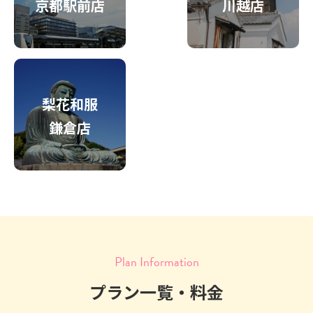
京都駅前店
川越店
梨花和服
鎌倉店
Plan Information
プラン一覧・料金