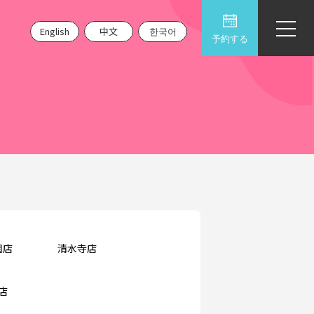
English
中文
한국어
予約する
園店
清水寺店
店