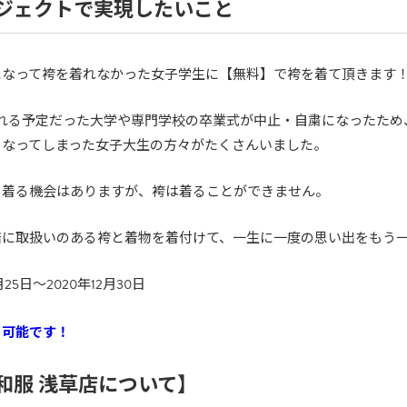
ジェクトで実現したいこと
になって袴を着れなかった女子学生に【無料】で袴を着て頂きます
れる予定だった大学や専門学校の卒業式が中止・自粛になったため
くなってしまった女子大生の方々がたくさんいました。
を着る機会はありますが、袴は着ることができません。
店に取扱いのある袴と着物を着付けて、一生に一度の思い出をもう
5日〜2020年12月30日
て可能です！
和服 浅草店について】