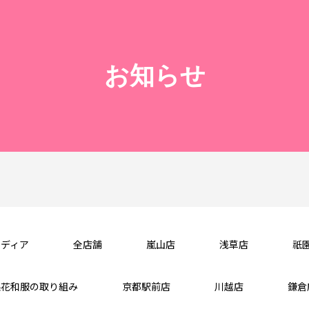
お知らせ
メディア
全店舗
嵐山店
浅草店
祇
梨花和服の取り組み
京都駅前店
川越店
鎌倉