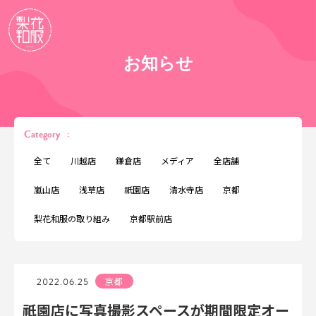
お知らせ
Category
:
全て
川越店
鎌倉店
メディア
全店舗
嵐山店
浅草店
祇園店
清水寺店
京都
梨花和服の取り組み
京都駅前店
2022.06.25
京都
祇園店に写真撮影スペースが期間限定オー