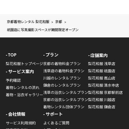
京都着物レンタル 梨花和服
京都
>
>
祇園店に写真撮影スペースが期間限定オープン
TOP
プラン
店舗案内
梨花和服トップページ
京都の着物料金プラン
梨花和服 浅草店
浅草店の着物料金プラン
梨花和服 祇園店
サービス案内
川越のレンタルプラン
梨花和服 嵐山店
予約確認
鎌倉のレンタルプラン
梨花和服 清水寺店
着物レンタルの流れ
浅草の浴衣レンタルプラン
梨花和服 京都駅前店
着物・浴衣ギャラリー
京都の浴衣レンタルプラン
梨花和服 川越店
着物レンタル団体プラン
梨花和服 鎌倉店
会社情報
サポート
サービス利用規約
よくあるご質問