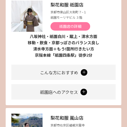
梨花和服 祇園店
京都市東山区大和町７−１
祇園モーリヤビル ３階
祇園店の詳細
八坂神社・祇園白川・蹴上・清水方面
移動・飲食・京都っぽさのバランス良し
清水寺方面＋もう1箇所行きたい方
京阪本線「祇園四条駅」徒歩2分
こんな方におすすめ
祇園店へのアクセス
梨花和服 嵐山店
京都市右京区嵯峨天龍寺