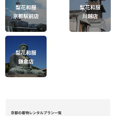
梨花和服
梨花和服
京都駅前店
川越店
梨花和服
鎌倉店
京都の着物レンタルプラン一覧