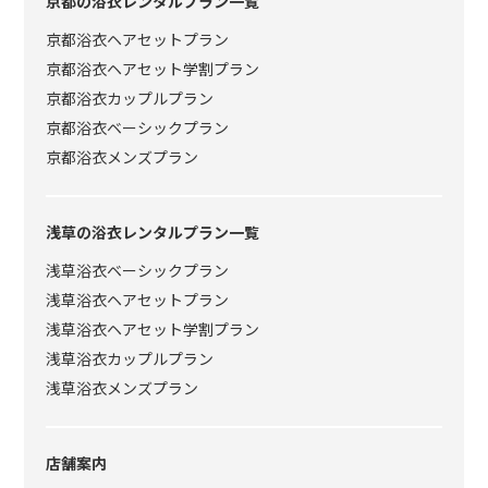
京都の浴衣レンタルプラン一覧
京都浴衣ヘアセットプラン
京都浴衣ヘアセット学割プラン
京都浴衣カップルプラン
京都浴衣ベーシックプラン
京都浴衣メンズプラン
浅草の浴衣レンタルプラン一覧
浅草浴衣ベーシックプラン
浅草浴衣ヘアセットプラン
浅草浴衣ヘアセット学割プラン
浅草浴衣カップルプラン
浅草浴衣メンズプラン
店舗案内