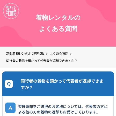
着物レンタルの
よくある質問
京都着物レンタル 梨花和服
よくある質問
>
>
同行者の着物を預かって代表者が返却できますか？
同行者の着物を預かって代表者が返却できま
すか？
翌日返却をご選択のお客様については、代表者の方に
よる他の方の着物の返却もお受けしております。