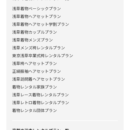
浅草着物ベーシックプラン
浅草着物ヘアセットプラン
浅草着物ヘアセット学割プラン
浅草着物カップルプラン
浅草着物メンズプラン
浅草メンズ袴レンタルプラン
東京浅草卒業式袴レンタルプラン
浅草袴ヘアセットプラン
正絹振袖ヘアセットプラン
浅草訪問着ヘアセットプラン
着物レンタル家族プラン
浅草レース着物レンタルプラン
浅草レトロ着物レンタルプラン
着物レンタル団体プラン