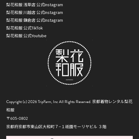
梨花和服 浅草店 公式Instagram
梨花和服 川越店 公式Instagram
梨花和服 鎌倉店 公式Instagram
梨花和服 公式TikTok
梨花和服 公式Youtube
Copyright (c) 2026 TripFarm, Inc All Rights Reserved.
京都着物レンタル梨花
和服
〒605-0802
京都府京都市東山区大和町７−１祇園モーリヤビル ３階