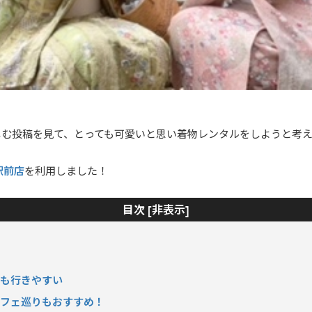
しむ投稿を見て、とっても可愛いと思い着物レンタルをしようと考
駅前店
を利用しました！
非表示
目次 [
]
？
ェも行きやすい
カフェ巡りもおすすめ！