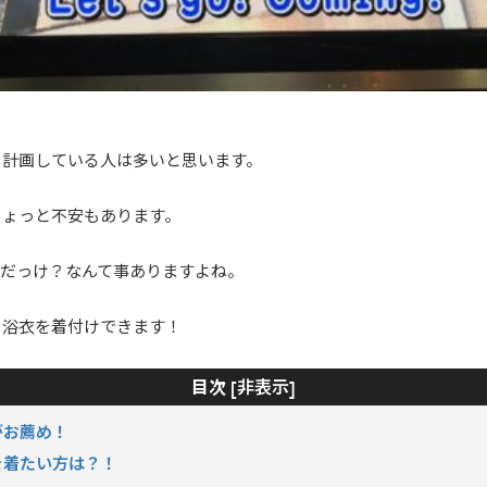
を計画している人は多いと思います。
ちょっと不安もあります。
んだっけ？なんて事ありますよね。
の浴衣を着付けできます！
非表示
目次 [
]
がお薦め！
を着たい方は？！