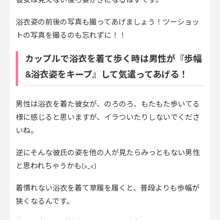
彼女は見えない後ろ姿がきになるはずです。
浴衣姿の前後の写真も撮ってあげましょう！ツーショッ
トの写真を撮るのも忘れずに！！
カップルで浴衣を着て歩く時は男性が『歩幅
&浴衣姿をキープ』して気遣ってあげる！
男性は浴衣を着た彼女が、のろのろ、もたもた歩いてる
様に感じると思いますが、イラついたりしないでくださ
いね。
逆にそんな彼氏の姿を他の人が見たらみっともない男性
と思われちゃうかも(>_<)
着慣れない浴衣を着て草履を履くと、普段よりも歩幅が
狭くなるんです。