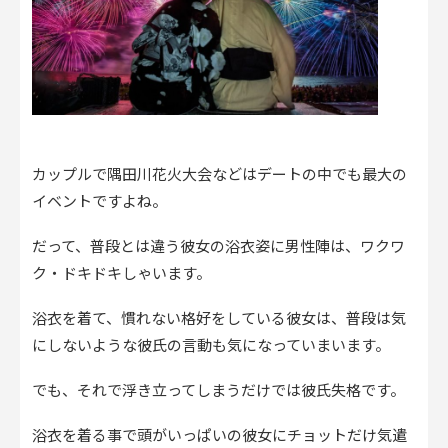
カップルで隅田川花火大会などはデートの中でも最大の
イベントですよね。
だって、普段とは違う彼女の浴衣姿に男性陣は、ワクワ
ク・ドキドキしゃいます。
浴衣を着て、慣れない格好をしている彼女は、普段は気
にしないような彼氏の言動も気になっていまいます。
でも、それで浮き立ってしまうだけでは彼氏失格です。
浴衣を着る事で頭がいっぱいの彼女にチョットだけ気遣