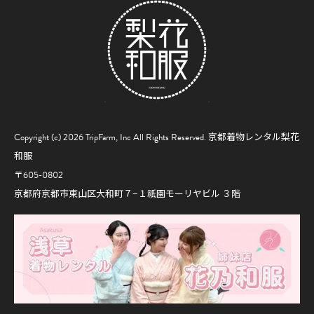
Copyright (c) 2026 TripFarm, Inc All Rights Reserved.
京都着物レンタル梨花
和服
〒605-0802
京都府京都市東山区大和町７−１祇園モーリヤビル ３階