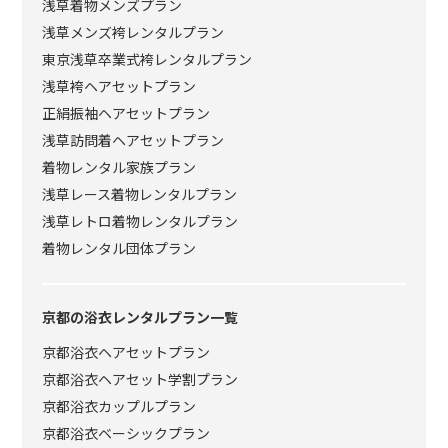
浅草着物メンズプラン
浅草メンズ袴レンタルプラン
東京浅草卒業式袴レンタルプラン
浅草袴ヘアセットプラン
正絹振袖ヘアセットプラン
浅草訪問着ヘアセットプラン
着物レンタル家族プラン
浅草レース着物レンタルプラン
浅草レトロ着物レンタルプラン
着物レンタル団体プラン
京都の浴衣レンタルプラン一覧
京都浴衣ヘアセットプラン
京都浴衣ヘアセット学割プラン
京都浴衣カップルプラン
京都浴衣ベーシックプラン