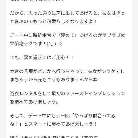
だから、思った通りに声に出してあげると、彼女はきっ
と喜ぶのでもっと可愛らしくなりますよ！
デート中に時折本音で『褒めて』あげるのがラブラブ効
果倍増テクです！(^_-)-☆
でも、褒め過ぎにはご用心！！
本音の言葉がどこかへ行っちゃって、彼女がシラケてし
まちゃうから元もこうもありませんからね！
浴衣レンタルをして最初のファーストインプレッション
を褒めてあげましょう。
そして、デート中にもう一回「やっぱり似合ってる
ね！」とスマートに褒めてあげましょう！