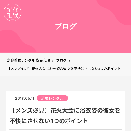
ブログ
京都着物レンタル 梨花和服
ブログ
>
>
【メンズ必見】花火大会に浴衣姿の彼女を不快にさせない3つのポイント
2018.06.11
浴衣レンタル
【メンズ必見】花火大会に浴衣姿の彼女を
不快にさせない3つのポイント