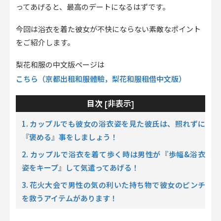
ってあげると、最高のデートになるはずです。
今回は浴衣を着た彼女が不快にならない素敵なポイント
をご紹介します。
梨花和服の中文版ページは
こちら（京都出租和服體驗，梨花和服租借中文版）
非表示
目次 [
]
1. カップルでも彼女の浴衣姿を見た彼氏は、照れずに
『褒める』事をしましょう！
2. カップルで浴衣を着て歩く時は男性が『歩幅&浴衣
姿をキープ』して気遣ってあげる！
3. 花火大会で男性の気の利いた持ち物で彼女のピンチ
を救うアイテムがあります！