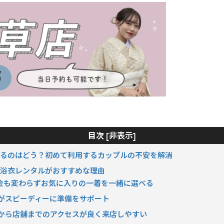
非表示
目次 [
]
ルするのはどう？初めて利用するカップルの不安を解消
ら浴衣レンタルがおすすめな理由
！料金も変わらずお気に入りの一着を一緒に選べる
プロがスピーディーに準備をサポート
り駅から店舗までのアクセスが良く来店しやすい