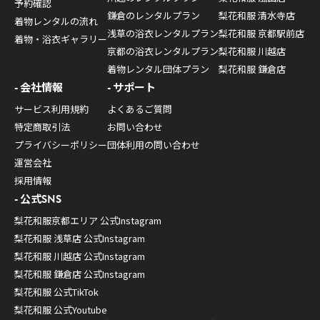
予約確認
鎌倉のレンタルプラン
梨花和服 清水寺店
着物レンタルの流れ
浅草の浴衣レンタルプラン
梨花和服 京都駅前店
着物・浴衣ギャラリー
京都の浴衣レンタルプラン
梨花和服 川越店
着物レンタル団体プラン
梨花和服 鎌倉店
会社情報
サポート
サービス利用規約
よくあるご質問
特定商取引法
お問い合わせ
プライバシーポリシー
団体利用の問い合わせ
運営会社
採用情報
公式SNS
梨花和服京都エリア 公式Instagram
梨花和服 浅草店 公式Instagram
梨花和服 川越店 公式Instagram
梨花和服 鎌倉店 公式Instagram
梨花和服 公式TikTok
梨花和服 公式Youtube