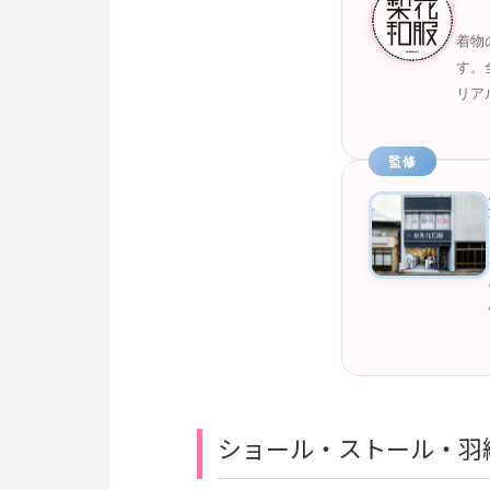
着物
す。
リア
監修
ショール・ストール・羽