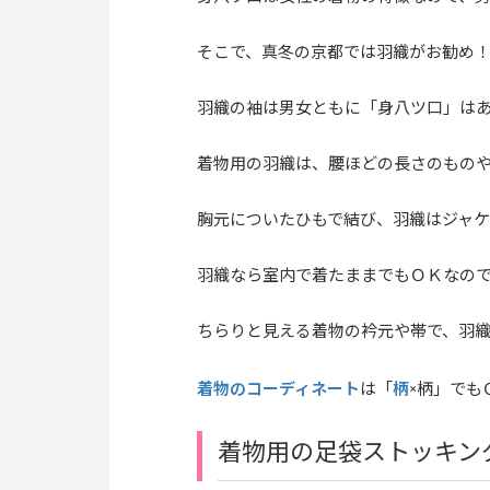
そこで、真冬の京都では羽織がお勧め
羽織の袖は男女ともに「身八ツ口」は
着物用の羽織は、腰ほどの長さのもの
胸元についたひもで結び、羽織はジャ
羽織なら室内で着たままでもＯＫなの
ちらりと見える着物の衿元や帯で、羽
着物のコーディネート
柄
は「
×柄」でも
着物用の足袋ストッキン