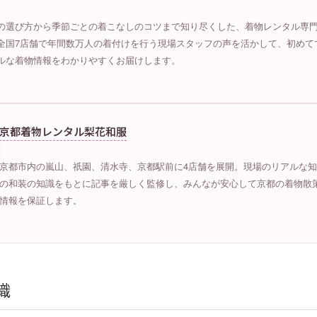
の選び方から季節ごとの着こなしのコツまで知り尽くした、着物レンタル専
全国7店舗で年間数万人の着付けを行う現場スタッフの声を活かして、初めて
ルな着物情報をわかりやすくお届けします。
京都着物レンタル梨花和服
京都市内の嵐山、祇園、清水寺、京都駅前に4店舗を展開。現場のリアルな
の和装の知識をもとに記事を厳しく監修し、みんなが安心して京都の着物散
情報を保証します。
織