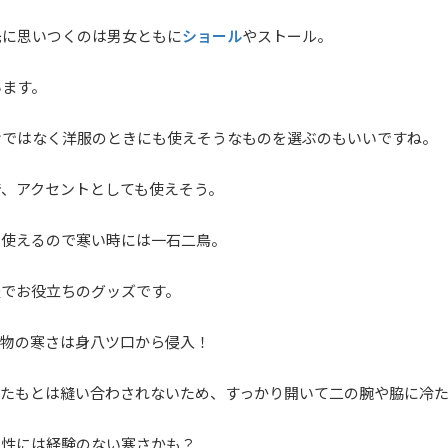
ショール
先に思いつくのは男女ともに
やストール。
います。
けではなく洋服のときにも使えそうなものを選ぶのもいいですね。
、アクセントとしても使えそう。
も使えるので寒い時には一石二鳥。
軽でお役立ちのグッズです。
着物の寒さは身八ツ口から侵入！
、たもとは縫い合わされないため、すっかり開いて二の腕や脇に冷
男性には経験のない寒さかも？