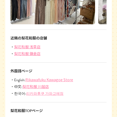
近隣の梨花和服の店舗
梨花和服 浅草店
梨花和服 鎌倉店
外国語ページ
Rikawafuku Kawagoe Store
English:
梨花和服 川越店
中文:
리카와후쿠 가와고에점
한국어:
梨花和服TOPページ