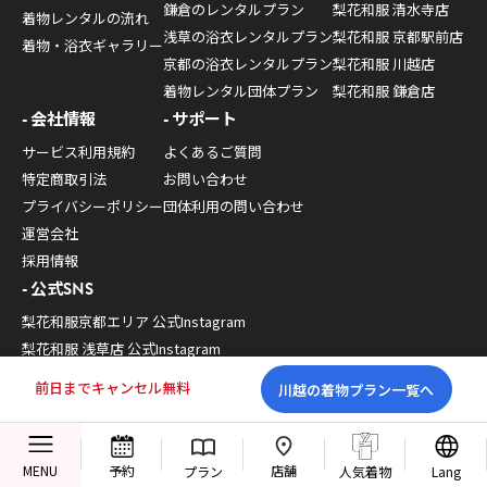
鎌倉のレンタルプラン
梨花和服 清水寺店
着物レンタルの流れ
浅草の浴衣レンタルプラン
梨花和服 京都駅前店
着物・浴衣ギャラリー
京都の浴衣レンタルプラン
梨花和服 川越店
着物レンタル団体プラン
梨花和服 鎌倉店
会社情報
サポート
サービス利用規約
よくあるご質問
特定商取引法
お問い合わせ
プライバシーポリシー
団体利用の問い合わせ
運営会社
採用情報
公式SNS
梨花和服京都エリア 公式Instagram
梨花和服 浅草店 公式Instagram
梨花和服 川越店 公式Instagram
前日までキャンセル無料
川越の着物プラン一覧へ
梨花和服 鎌倉店 公式Instagram
梨花和服 公式TikTok
梨花和服 公式Youtube
店舗
MENU
予約
プラン
人気着物
Lang