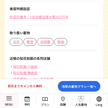
美容所開設証
許認可番号：5台台健生環き第10175号
取り扱い着物
浴衣
着物
訪問着
振袖
近隣の梨花和服の系列店舗
梨花和服 川越店
梨花和服 鎌倉店
浅草着物レンタル花乃和服
前日までキャンセル無料
浅草の着物プラン一覧へ
外国語ページ
Rikawafuku Asakusa Store
English:
店舗
MENU
予約
プラン
人気着物
Lang