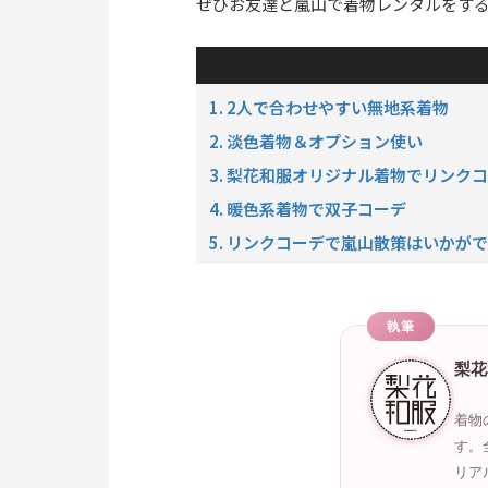
ぜひお友達と嵐山で着物レンタルをす
1. 2人で合わせやすい無地系着物
2. 淡色着物＆オプション使い
3. 梨花和服オリジナル着物でリンク
4. 暖色系着物で双子コーデ
5. リンクコーデで嵐山散策はいかが
執筆
梨花
着物
す。
リア