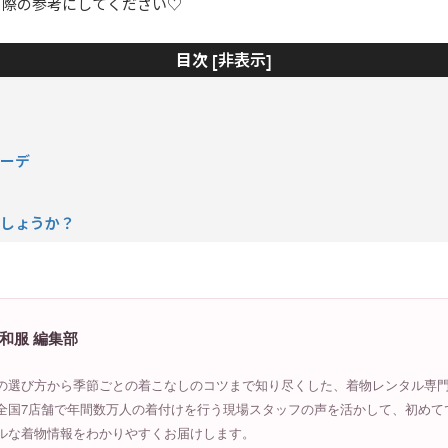
る際の参考にしてください♡
非表示
目次 [
]
コーデ
でしょうか？
和服 編集部
の選び方から季節ごとの着こなしのコツまで知り尽くした、着物レンタル専
全国7店舗で年間数万人の着付けを行う現場スタッフの声を活かして、初めて
ルな着物情報をわかりやすくお届けします。