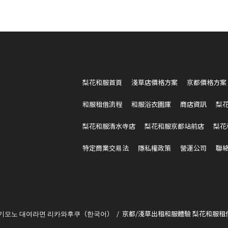
梨花和服首頁
淺草店價格方案
京都價格方案
和服租借流程
和服浴衣圖庫
商店資訊
梨
梨花和服清水寺店
梨花和服京都站前店
梨花
特定商業交易法
隱私權政策
營運公司
聯
 기모노 대여라면 리카와후쿠（한국어）
京都/淺草出租和服體驗 梨花和服租