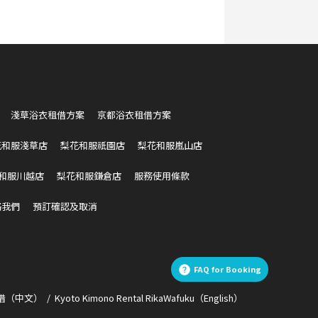
淺草浴衣租借方案
京都浴衣租借方案
花和服淺草店
梨花和服祇園店
梨花和服嵐山店
和服川越店
梨花和服鎌倉店
服務使用條款
絡我們
預訂確認及取消
FAQ for Booking
借（中文）
Kyoto Kimono Rental RikaWafuku（English）