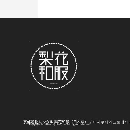
京都着物レンタル 梨花和服（日本語）
아사쿠사와 교토에서
Copyright (c) 2026 TripFarm, Inc All Rights Reserved.