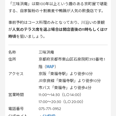
「三味洪庵」は築100年以上という趣のある京町屋で堪能
する、自家製粉の十割蕎麦や鴨鍋が人気の飲食店です。
事前予約はコース料理のみとなっており、川沿いの景観
が
人気のテラス席を選ぶ場合は開店直後の11時もしくは17
時頃
を狙いましょう。
名称
三味洪庵
住所
京都府京都市東山区石泉院町393番地 1
MAP
階（
）
アクセス
京阪「東福寺駅」より徒歩10分
JR奈良線「東福寺駅」より徒歩10分
市バス「東福寺」より徒歩4分
営業時間
11:00～14:30（L.O 14:00）
17:00～20:30（L.O 20:00）
電話番号
075-771-0952
公式HP