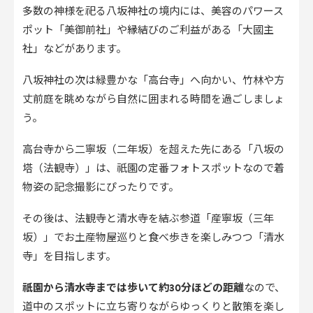
多数の神様を祀る八坂神社の境内には、美容のパワース
ポット「美御前社」や縁結びのご利益がある「大國主
社」などがあります。
八坂神社の次は緑豊かな「高台寺」へ向かい、竹林や方
丈前庭を眺めながら自然に囲まれる時間を過ごしましょ
う。
高台寺から二寧坂（二年坂）を超えた先にある「八坂の
塔（法観寺）」は、祇園の定番フォトスポットなので着
物姿の記念撮影にぴったりです。
その後は、法観寺と清水寺を結ぶ参道「産寧坂（三年
坂）」でお土産物屋巡りと食べ歩きを楽しみつつ「清水
寺」を目指します。
祇園から清水寺までは歩いて約30分ほどの距離
なので、
道中のスポットに立ち寄りながらゆっくりと散策を楽し