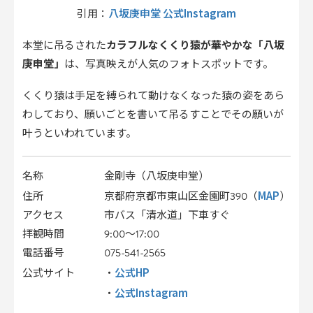
八坂庚申堂 公式Instagram
引用：
本堂に吊るされた
カラフルなくくり猿が華やかな「八坂
庚申堂」
は、写真映えが人気のフォトスポットです。
くくり猿は手足を縛られて動けなくなった猿の姿をあら
わしており、願いごとを書いて吊るすことでその願いが
叶うといわれています。
名称
金剛寺（八坂庚申堂）
MAP
住所
京都府京都市東山区金園町390（
）
アクセス
市バス「清水道」下車すぐ
拝観時間
9:00～17:00
電話番号
075-541-2565
公式HP
公式サイト
・
公式Instagram
・