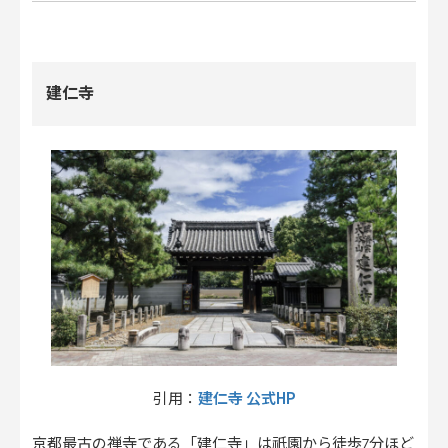
建仁寺
建仁寺 公式HP
引用：
京都最古の禅寺である「建仁寺」は祇園から徒歩7分ほど