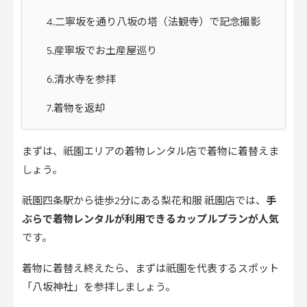
4.二寧坂を通り八坂の塔（法観寺）で記念撮影
5.産寧坂でお土産屋巡り
6.清水寺を参拝
7.着物を返却
まずは、祇園エリアの着物レンタル店で着物に着替えま
しょう。
祇園四条駅から徒歩2分にある梨花和服 祇園店では、
手
ぶらで着物レンタルが利用できるカップルプランが人気
です。
着物に着替え終えたら、まずは祇園を代表するスポット
「八坂神社」を参拝しましょう。