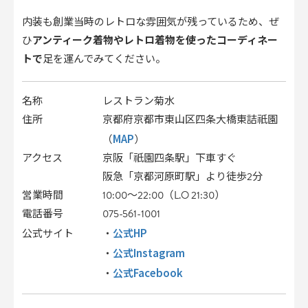
内装も創業当時のレトロな雰囲気が残っているため、ぜ
ひ
アンティーク着物やレトロ着物を使ったコーディネー
トで
足を運んでみてください。
名称
レストラン菊水
住所
京都府京都市東山区四条大橋東詰祇園
MAP
（
）
アクセス
京阪「祇園四条駅」下車すぐ
阪急「京都河原町駅」より徒歩2分
営業時間
10:00～22:00（L.O 21:30）
電話番号
075-561-1001
公式HP
公式サイト
・
公式Instagram
・
公式Facebook
・