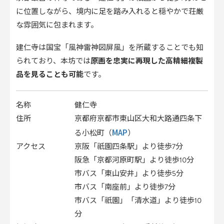
に位置しながら、境内に足を踏み入れると穏やかで荘厳
な雰囲気に包まれます。
建仁寺は国宝「風神雷神図屏風」を所蔵することでも知
られており、本坊では
原画を忠実に再現した高精細複製
品を見ることも可能
です。
名称
健仁寺
住所
京都府京都市東山区大和大路通四条下
MAP
る小松町（
）
アクセス
京阪「祇園四条駅」より徒歩7分
阪急「京都河原町駅」より徒歩10分
市バス「東山安井」より徒歩5分
市バス「南座前」より徒歩7分
市バス「祇園」「清水道」より徒歩10
分