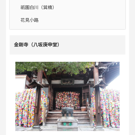
祇園白川（巽橋）
花見小路
金剛寺（八坂庚申堂）