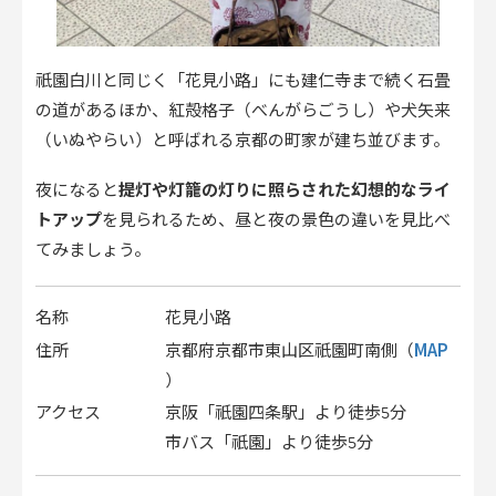
祇園白川と同じく「花見小路」にも建仁寺まで続く石畳
の道があるほか、紅殻格子（べんがらごうし）や犬矢来
（いぬやらい）と呼ばれる京都の町家が建ち並びます。
夜になると
提灯や灯籠の灯りに照らされた幻想的なライ
トアップ
を見られるため、昼と夜の景色の違いを見比べ
てみましょう。
名称
花見小路
MAP
住所
京都府京都市東山区祇園町南側（
）
アクセス
京阪「祇園四条駅」より徒歩5分
市バス「祇園」より徒歩5分