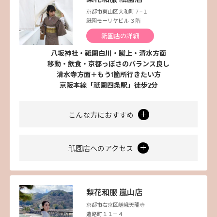
京都市東山区大和町７−１
祇園モーリヤビル ３階
祇園店の詳細
八坂神社・祇園白川・蹴上・清水方面
移動・飲食・京都っぽさのバランス良し
清水寺方面＋もう1箇所行きたい方
京阪本線「祇園四条駅」徒歩2分
こんな方におすすめ
祇園店へのアクセス
梨花和服 嵐山店
京都市右京区嵯峨天龍寺
造路町１１－４