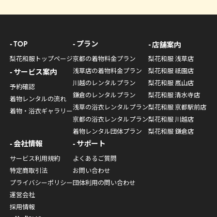
TOP
プラン
店舗案内
梨花和服トップページ
京都の着物料金プラン
梨花和服 浅草店
浅草店の着物料金プラン
梨花和服 祇園店
サービス案内
川越のレンタルプラン
梨花和服 嵐山店
予約確認
鎌倉のレンタルプラン
梨花和服 清水寺店
着物レンタルの流れ
浅草の浴衣レンタルプラン
梨花和服 京都駅前店
着物・浴衣ギャラリー
京都の浴衣レンタルプラン
梨花和服 川越店
着物レンタル団体プラン
梨花和服 鎌倉店
会社情報
サポート
サービス利用規約
よくあるご質問
特定商取引法
お問い合わせ
プライバシーポリシー
団体利用の問い合わせ
運営会社
採用情報