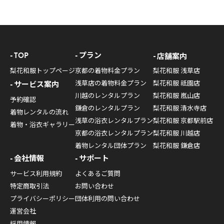
TOP
プラン
店舗案内
梨花和服トップページ
京都の着物料金プラン
梨花和服 浅草店
浅草店の着物料金プラン
梨花和服 祇園店
サービス案内
川越のレンタルプラン
梨花和服 嵐山店
予約確認
鎌倉のレンタルプラン
梨花和服 清水寺店
着物レンタルの流れ
浅草の浴衣レンタルプラン
梨花和服 京都駅前店
着物・浴衣ギャラリー
京都の浴衣レンタルプラン
梨花和服 川越店
着物レンタル団体プラン
梨花和服 鎌倉店
会社情報
サポート
サービス利用規約
よくあるご質問
特定商取引法
お問い合わせ
プライバシーポリシー
団体利用の問い合わせ
運営会社
採用情報