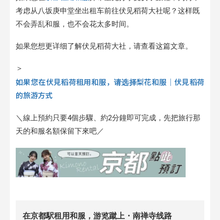
考虑从八坂庚申堂坐出租车前往伏见稻荷大社呢？这样既
不会弄乱和服，也不会花太多时间。
如果您想更详细了解伏见稻荷大社，请查看这篇文章。
＞
如果您在伏見稻荷租用和服，请选择梨花和服｜伏見稻荷
的旅游方式
＼線上預約只要4個步驟、約2分鐘即可完成，先把旅行那
天的和服名額保留下來吧／
在京都駅租用和服，游览蹴上・南禅寺线路