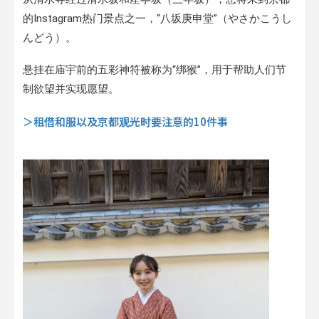
的Instagram热门景点之一，“八坂庚申堂”（やさかこうし
んどう）。
悬挂在庙宇前的五彩神符被称为“绑猴”，用于帮助人们节
制欲望并实现愿望。
＞租借和服以及京都观光时要注意的10件事