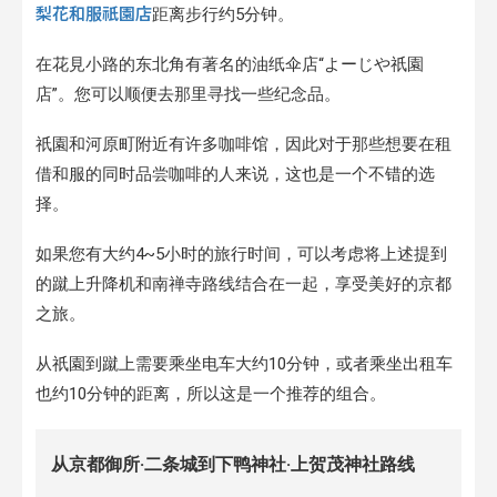
梨花和服祇園店
距离步行约5分钟。
在花見小路的东北角有著名的油纸伞店“よーじや祇園
店”。您可以顺便去那里寻找一些纪念品。
祇園和河原町附近有许多咖啡馆，因此对于那些想要在租
借和服的同时品尝咖啡的人来说，这也是一个不错的选
择。
如果您有大约4~5小时的旅行时间，可以考虑将上述提到
的蹴上升降机和南禅寺路线结合在一起，享受美好的京都
之旅。
从祇園到蹴上需要乘坐电车大约10分钟，或者乘坐出租车
也约10分钟的距离，所以这是一个推荐的组合。
从京都御所·二条城到下鸭神社·上贺茂神社路线