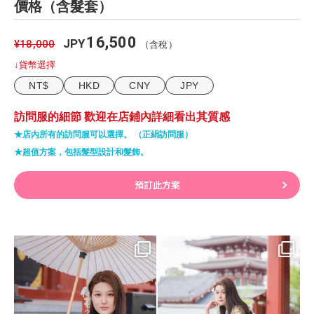
價格（含髮套）
16,500
JPY
¥18,000
（含稅）
↓貨幣選擇
NT$
HKD
CNY
JPY
訪問服的細節 歡迎在店鋪內詳細看出其質感
★店內所有的訪問服可以選擇。 （正絹訪問服）
★超值方案，包括髮型設計和髮飾。
預訂此方案
@rikawafuku_global 👈Follow for
@rikawafuku_global 👈Follow for
more!
more!
...
...
10
0
10
0