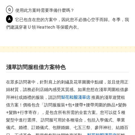
Q
使用此方案時需要準備什麼嗎？
A
它已包含在您的方案中，因此您不必擔心空手而歸。冬季，我
們建議穿著 U 領 Heattech 等保暖內衣。
淺草訪問服租借方案特色
在眾多訪問著中，針對肩上的刺繡及花草圖騰中點綴，並且使用正
娟材質，請務必到店鋪內感受其質感。如果您想在淺草周圍租借參
梨花和服淺草店
拜神社或婚禮的服裝，請訪問
推薦的淺草遊覽租
借方案！價格包含「訪問服服裝+包+腰帶+腰帶周圍的飾品+髮飾
+髮飾+行李寄存」，是包含所有所需的全套方案。您可以從 5 種
髮型中進行選擇。 訪問服可用於各種場合，包括入學儀式、畢業
儀式、婚禮、訂婚儀式、包辦婚姻、七五三祭、參拜神社、結婚百
梨花和服淺草店