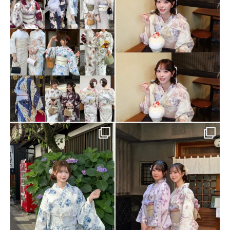
...
か❕
...
80
0
90
3
ブルーの浴衣で涼しげに、夏の振袖
お友達とシミラールックな浴衣コー
結びで華やかに🍉🧊
デで夏祭り🎀🫶🏻
...
...
156
0
127
1