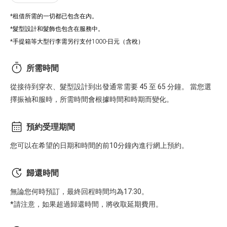
*租借所需的一切都已包含在內。
*髮型設計和髮飾也包含在服務中。
*手提箱等大型行李需另行支付1000-日元（含稅）
所需時間
從接待到穿衣、髮型設計到出發通常需要 45 至 65 分鐘。 當您選
擇振袖和服時，所需時間會根據時間和時期而變化。
預約受理期間
您可以在希望的日期和時間的前10分鐘內進行網上預約。
歸還時間
無論您何時預訂，最終回程時間均為17:30。
*請注意，如果超過歸還時間，將收取延期費用。