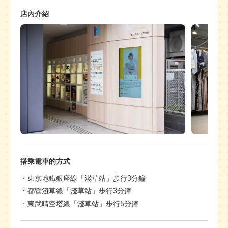
店內介紹
搭乘電車的方式
東京地鐵銀座線「淺草站」步行3分鐘
都營淺草線「淺草站」步行3分鐘
東武晴空塔線「淺草站」步行5分鐘