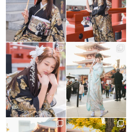
@rikawafuku_global 👈Follow for
𝐁𝐞𝐬𝐭 𝐊𝐢𝐦𝐨𝐧𝐨 𝐄𝐱𝐩𝐞𝐫𝐢𝐞𝐧𝐜𝐞
more!
...
...
17
0
14
0
𝐁𝐞𝐬𝐭 𝐊𝐢𝐦𝐨𝐧𝐨 𝐄𝐱𝐩𝐞𝐫𝐢𝐞𝐧𝐜𝐞
𝐁𝐞𝐬𝐭 𝐊𝐢𝐦𝐨𝐧𝐨 𝐄𝐱𝐩𝐞𝐫𝐢𝐞𝐧𝐜𝐞
...
...
11
1
8
0