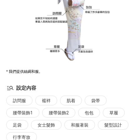
* 我們提供絲綢和服。
設定內容
訪問服
襦袢
肌着
袋帯
腰帶裝飾1
腰帶裝飾2
包包
草履
足袋
女士髮飾
和服著裝
髮型設計
行李寄放