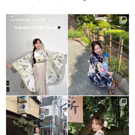
🎓卒業式の準備、もうできてます
明日は隅田川花火大会🎆
か？🌸
ご予約まだまだ承っております…❣️
...
7月15日から下見会受付開始中ℹ️
...
111
1
78
0
白多めのブルー系浴衣で大人っぽい
夏っぽく涼しげに見えるグリーンの
🫐🤍🤍
浴衣でまとまりのある大人っぽいス
...
タイル💚
...
95
0
68
0