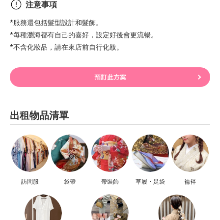
注意事項
*服務還包括髮型設計和髮飾。
*每種瀏海都有自己的喜好，設定好後會更流暢。
*不含化妝品，請在來店前自行化妝。
預訂此方案
出租物品清單
訪問服
袋帶
帶裝飾
草履・足袋
襦袢