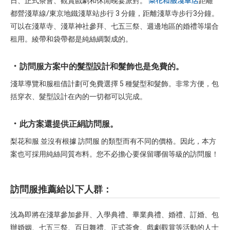
日、正式茶會、觀賞戲劇和休閒晚宴派對。
距離
都營淺草線/東京地鐵淺草站步行 3 分鐘，距離淺草寺步行3分鐘。
可以在淺草寺、淺草神社參拜、七五三祭、週邊地區的婚禮等場合
租用。綾帶和袋帶都是純絲綢製成的。
訪問服方案中的髮型設計和髮飾也是免費的。
淺草導覽和服租借計劃可免費選擇 5 種髮型和髮飾。非常方便，包
括穿衣、髮型設計在內的一切都可以完成。
此方案還提供正絹訪問服。
梨花和服 並沒有根據 訪問服 的類型而有不同的價格。因此，本方
案也可採用純絲同質布料。您不必擔心要保留哪個等級的訪問服！
訪問服推薦給以下人群：
浅為即將在淺草參加參拜、入學典禮、畢業典禮、婚禮、訂婚、包
辦婚姻、七五三祭、百日舞禮、正式茶會、戲劇觀賞等活動的人士