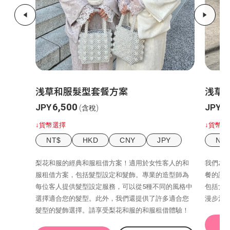
浅草和服髮型套餐方案
浅草
6,500
1
JPY
JPY
(含稅)
↓貨幣選擇
↓貨幣選
NT$
HKD
CNY
JPY
NT
梨花和服的經典和服租借方案！適用於女性客人的和
我們為
服租借方案，包括髮型設定和髮飾。專業的造型師為
餐的話，
每位客人提供髮型設定服務，可以從5種不同的風格中
包括女
選擇適合您的髮型。此外，我們還提供了許多適合您
漫步淺
髮型的髮飾選擇。請享受梨花和服的和服租借體驗！