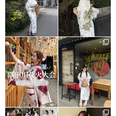
隅田川花火大会🍧
夏が本格的に近づいてきていますね
...
💦🍉
...
86
0
72
1
様々なスタイルの浴衣をまとめてみ
夏といえばかき氷🍧
ました🪄
浴衣を着てかき氷食べに行きません