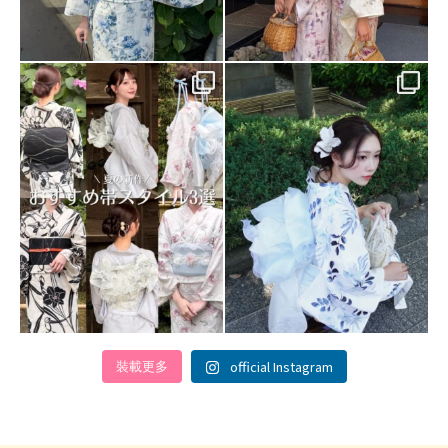
梨花和服の夏の新作帯スタイル🆕🤍
明日詳細をアップする夏の帯コーデ
...
をチラ見せ！🍉
...
152
0
129
1
official Instagram
裝載更多