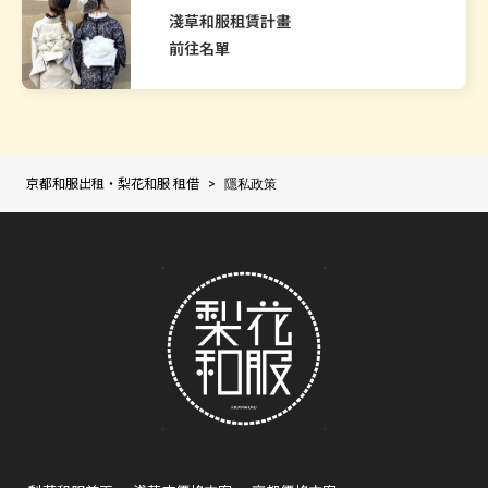
淺草和服租賃計畫
前往名單
京都和服出租・梨花和服 租借
>
隱私政策