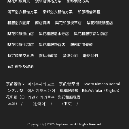
梨花和服首頁
淺草店價格方案
京都價格方案
淺草浴衣租借方案
京都浴衣租借方案
和服租借流程
和服浴衣圖庫
商店資訊
梨花和服淺草店
梨花和服祇園店
梨花和服嵐山店
梨花和服清水寺店
梨花和服京都站前店
梨花和服川越店
梨花和服鎌倉店
服務使用條款
特定商業交易法
隱私權政策
營運公司
聯絡我們
預訂確認及取消
京都着物レ
아사쿠사와 교토
京都/淺草出
Kyoto Kimono Rental
ンタル 梨
에서 기모노 대여
租和服體驗
RikaWafuku（English）
花和服（日
라면 리카와후쿠
梨花和服租借
本語）
（한국어）
（中文）
Copyright (c) 2026 TripFarm, Inc All Rights Reserved.