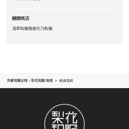
關聯商店
淺草和服租借花乃和服
京都和服出租・梨花和服 租借
>
租借流程