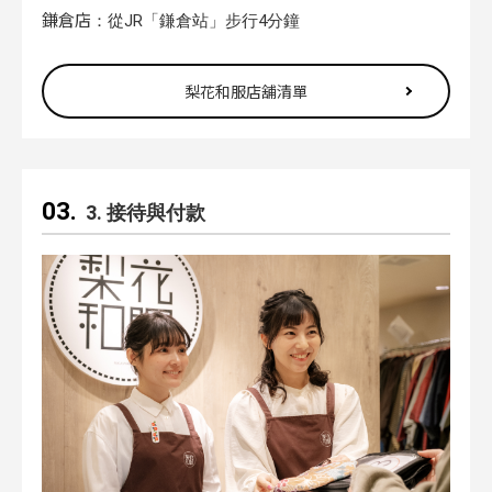
鎌倉店
：從JR「鎌倉站」步行4分鐘
梨花和服店舖清單
3. 接待與付款