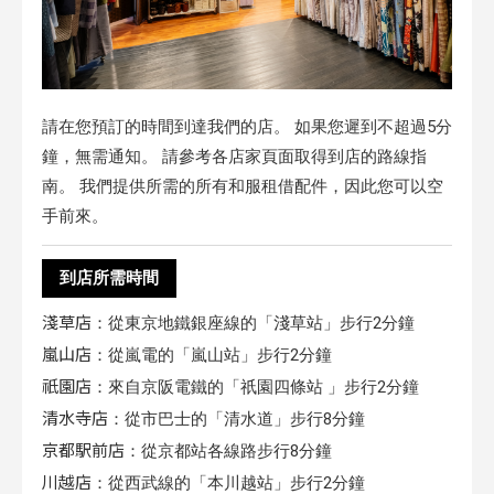
請在您預訂的時間到達我們的店。 如果您遲到不超過5分
鐘，無需通知。 請參考各店家頁面取得到店的路線指
南。 我們提供所需的所有和服租借配件，因此您可以空
手前來。
到店所需時間
淺草店
：從東京地鐵銀座線的「淺草站」步行2分鐘
嵐山店
：從嵐電的「嵐山站」步行2分鐘
祇園店
：來自京阪電鐵的「祇園四條站 」步行2分鐘
清水寺店
：從市巴士的「清水道」步行8分鐘
京都駅前店
：從京都站各線路步行8分鐘
川越店
：從西武線的「本川越站」步行2分鐘