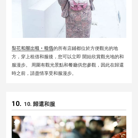
梨花和服出租・租借
的所有店鋪都位於方便觀光的地
方，穿上租借和服後，您可以立即 開始欣賞觀光地的和
服漫步。 周圍有觀光景點和餐廳供您參觀，因此在歸還
時之前，請盡情享受和服漫步。
10. 歸還和服