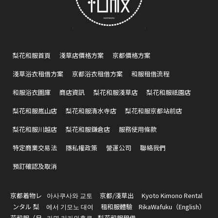
梨花和服首頁
淺草店價格方案
京都價格方案
淺草浴衣租借方案
京都浴衣租借方案
和服租借流程
和服浴衣圖庫
商店資訊
梨花和服淺草店
梨花和服祇園店
梨花和服嵐山店
梨花和服清水寺店
梨花和服京都站前店
梨花和服川越店
梨花和服鎌倉店
服務使用條款
特定商業交易法
隱私權政策
營運公司
聯絡我們
預訂確認及取消
京都着物レ
아사쿠사와 교토
京都/淺草出
Kyoto Kimono Rental
ンタル 梨
에서 기모노 대여
租和服體驗
RikaWafuku（English）
花和服（日
라면 리카와후쿠
梨花和服租借