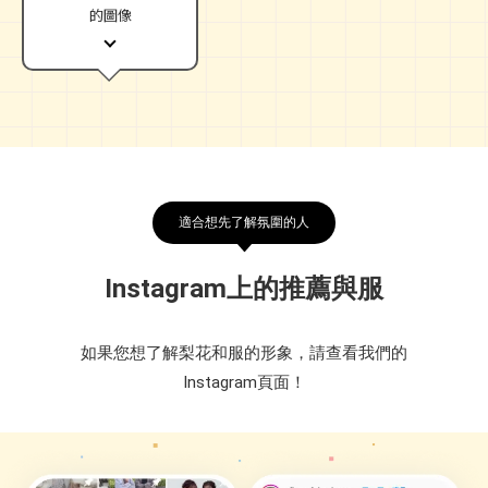
的圖像
適合想先了解氛圍的人
Instagram上的推薦與服
如果您想了解梨花和服的形象，請查看我們的
Instagram頁面！