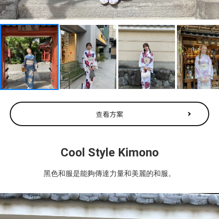
查看方案
Cool Style Kimono
黑色和服是能夠傳達力量和美麗的和服。