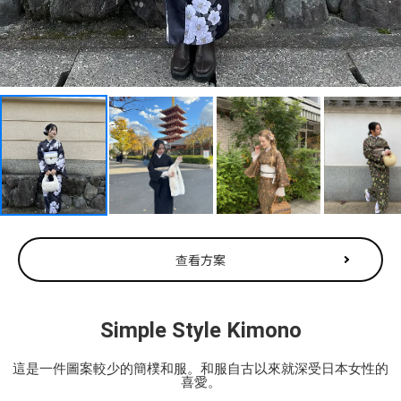
查看方案
Simple Style Kimono
這是一件圖案較少的簡樸和服。和服自古以來就深受日本女性的
喜愛。