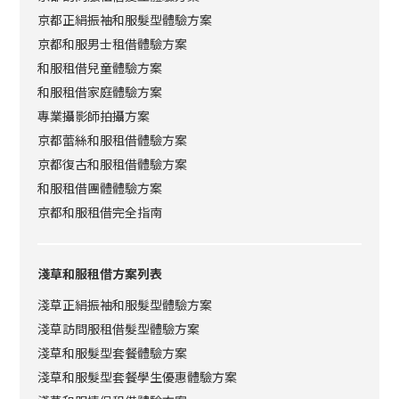
京都正絹振袖和服髮型體驗方案
京都和服男士租借體驗方案
和服租借兒童體驗方案
和服租借家庭體驗方案
專業攝影師拍攝方案
京都蕾絲和服租借體驗方案
京都復古和服租借體驗方案
和服租借團體體驗方案
京都和服租借完全指南
淺草和服租借方案列表
淺草正絹振袖和服髮型體驗方案
淺草訪問服租借髮型體驗方案
淺草和服髮型套餐體驗方案
淺草和服髮型套餐學生優惠體驗方案