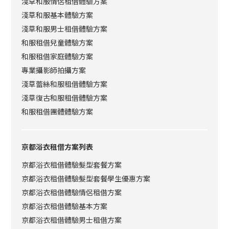
淺草和服情侶租借體驗方案
淺草和服基本體驗方案
淺草和服男士租借體驗方案
和服租借兒童體驗方案
和服租借家庭體驗方案
專業攝影師拍攝方案
淺草蕾絲和服租借體驗方案
淺草復古和服租借體驗方案
和服租借團體體驗方案
京都浴衣租借方案列表
京都浴衣租借體驗髮型套餐方案
京都浴衣租借體驗髮型套餐學生優惠方案
京都浴衣租借體驗情侶租借方案
京都浴衣租借體驗基本方案
京都浴衣租借體驗男士租借方案