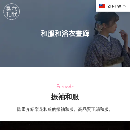
ZH-TW
和服和浴衣畫廊
Furisode
振袖和服
隆重介紹梨花和服的振袖和服。高品質正絹和服。