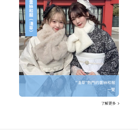
蕾絲和服（淺草）
"淺草"熱門的蕾絲和服
一覽
了解更多