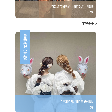
"京都"熱門的古董和復古和服
一覽
了解更多
蕾絲與服（京都）
"京都"熱門的蕾絲和服
一覽