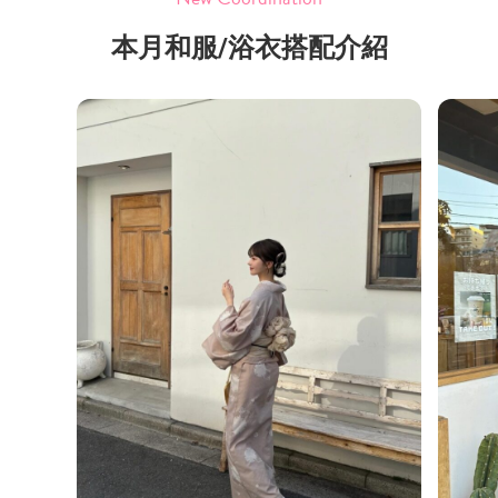
本月和服/浴衣搭配介紹