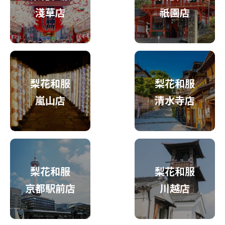
淺草店
祇園店
梨花和服
梨花和服
嵐山店
清水寺店
梨花和服
梨花和服
京都駅前店
川越店