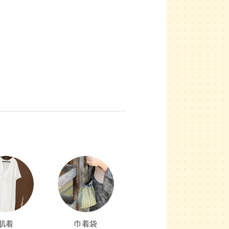
肌着
巾着袋