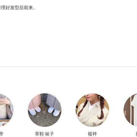
整理好发型后前来。
带
草鞋·袜子
襦袢