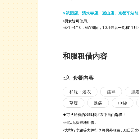
※祇园店、清水寺店、嵐山店、京都车站前
※男女皆可使用。
※3/1~4/10，GW期间，10月最后一周和11
和服租借内容
套餐内容
和服・浴衣
襦袢
肌
草履
足袋
巾袋
★可从所有的和服和浴衣中自由选择！
※可以无负担地租借。
※大型行李箱等大件行李将另外收费500日元含