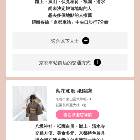
蹴上・嵐山・伏見稻荷・祇園・清水
尚未決定旅遊地點的人
想去多個地點的人推薦
距離各線「京都車站」中央口步行7分鐘
適合以下人士
京都車站前店的交通方式
梨花和服 祇園店
京都市東山區大和町7-1
祇園莫利亞大樓 3樓
查看祇園店詳情
八坂神社・祇園白川・蹴上・清水寺
交通方便、美食多元、京都特色兼具
適合想在清水寺之外再造訪一地的人