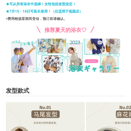
★可从所有浴衣中选择！女性包括发型设定！
★7月15・16日可延长使用！（仅适用于祗园店）
※费用根据星期而变动，预订前请确认。
推荐夏天的浴衣♡
发型款式