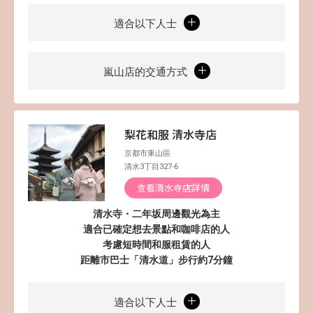
適合以下人士
嵐山店的交通方式
梨花和服 清水寺店
京都市東山區
清水3丁目327-6
查看清水寺店詳情
清水寺・二年坂周邊觀光為主
適合已確定想去景點和咖啡店的人
考慮短時間和服租賃的人
距離市巴士「清水道」步行約7分鐘
適合以下人士