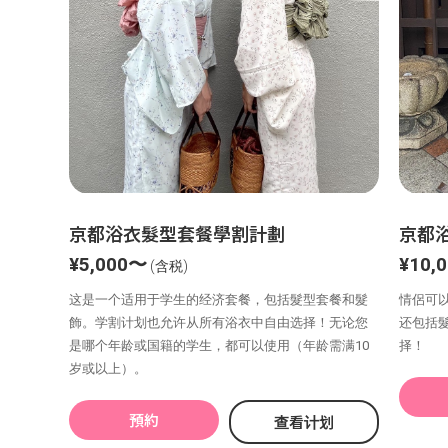
京都浴衣髮型套餐學割計劃
京都
¥5,000〜
¥10,
(含税)
这是一个适用于学生的经济套餐，包括髮型套餐和髮
情侶可以
飾。学割计划也允许从所有浴衣中自由选择！无论您
还包括
是哪个年龄或国籍的学生，都可以使用（年龄需满10
择！
岁或以上）。
預約
查看计划