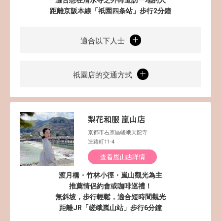
距離京阪本線「祇園四条站」步行2分鐘
適合以下人士
祇園店的交通方式
梨花和服 嵐山店
京都市右京區嵯峨天龍寺
造路町11-4
查看嵐山店詳情
渡月橋・竹林小徑・嵐山觀光為主
推薦情侶約會或咖啡巡禮！
無斜坡，步行輕鬆，適合短時間觀光
距離JR「嵯峨嵐山站」步行6分鐘