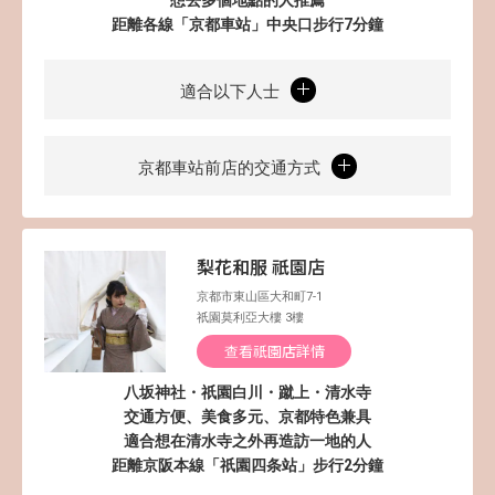
距離各線「京都車站」中央口步行7分鐘
適合以下人士
京都車站前店的交通方式
梨花和服 祇園店
京都市東山區大和町7-1
祇園莫利亞大樓 3樓
查看祇園店詳情
八坂神社・祇園白川・蹴上・清水寺
交通方便、美食多元、京都特色兼具
適合想在清水寺之外再造訪一地的人
距離京阪本線「祇園四条站」步行2分鐘