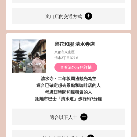
嵐山店的交通方式
梨花和服 清水寺店
京都市東山區
清水3丁目327-6
查看清水寺店詳情
清水寺・二年坂周邊觀光為主
適合已確定想去景點和咖啡店的人
考慮短時間和服租賃的人
距離市巴士「清水道」步行約7分鐘
適合以下人士