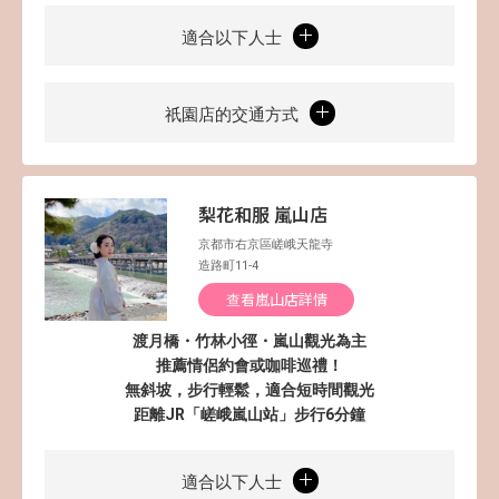
適合以下人士
祇園店的交通方式
梨花和服 嵐山店
京都市右京區嵯峨天龍寺
造路町11-4
查看嵐山店詳情
渡月橋・竹林小徑・嵐山觀光為主
推薦情侶約會或咖啡巡禮！
無斜坡，步行輕鬆，適合短時間觀光
距離JR「嵯峨嵐山站」步行6分鐘
適合以下人士