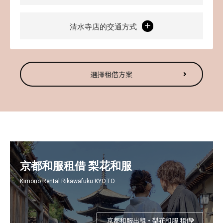
清水寺店的交通方式
選擇租借方案
京都和服租借 梨花和服
Kimono Rental Rikawafuku KYOTO
京都和服出租・梨花和服 租借