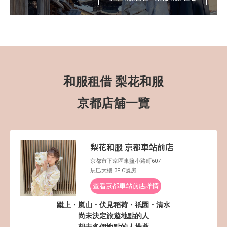
和服租借 梨花和服
京都店舖一覽
梨花和服 京都車站前店
京都市下京區東鹽小路町607
辰巳大樓 3F C號房
查看京都車站前店詳情
蹴上・嵐山・伏見稻荷・祇園・清水
尚未決定旅遊地點的人
想去多個地點的人推薦