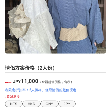
情侣方案价格（2人份）
11,000
JPY
（全新超值價格，含稅）
¥13,000
春限定折扣率！2人價格。僅限情侶的超值優惠
↓貨幣選擇
NT$
HKD
CNY
JPY