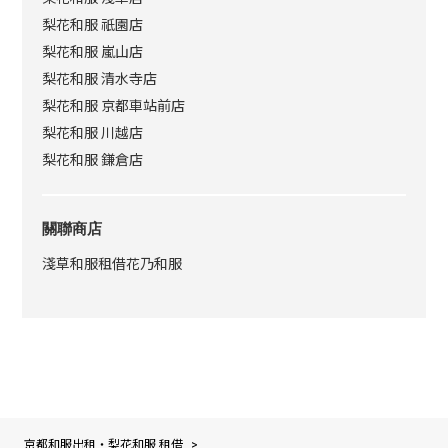
梨花和服 祇園店
梨花和服 嵐山店
梨花和服 清水寺店
梨花和服 京都車站前店
梨花和服 川越店
梨花和服 鎌倉店
關聯商店
淺草和服租借花乃和服
京都和服出租・梨花和服 租借
>