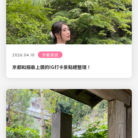
2026.04.10
京都資訊
京都和服最上鏡的IG打卡景點總整理！