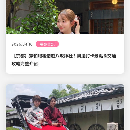
2026.04.10
京都資訊
【京都】穿和服租借遊八坂神社！周邊打卡景點＆交通
攻略完整介紹