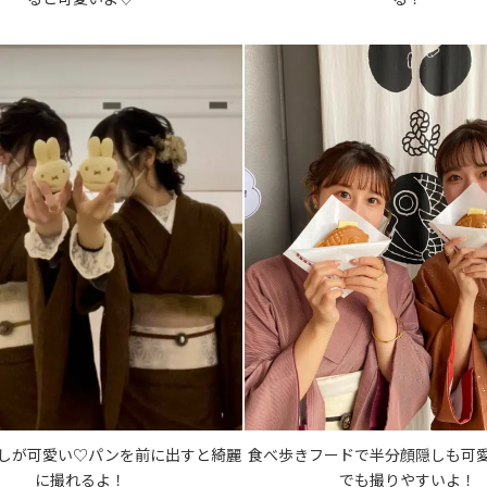
しが可愛い♡パンを前に出すと綺麗
食べ歩きフードで半分顔隠しも可
に撮れるよ！
でも撮りやすいよ！