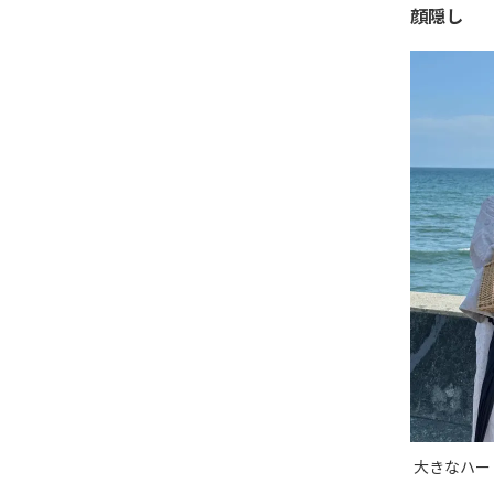
顔隠し
大きなハー