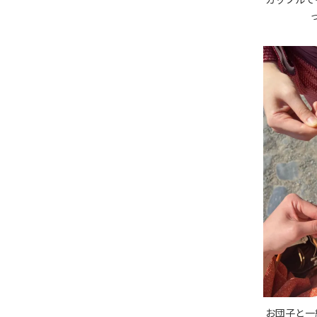
カップルで
お団子と一