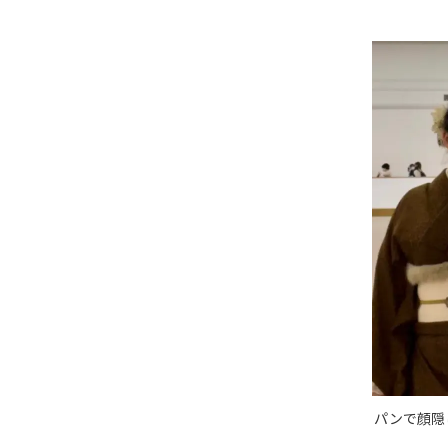
パンで顔隠