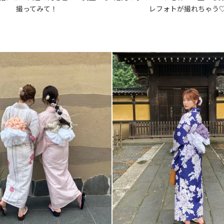
撮ってみて！
レフォトが撮れちゃう