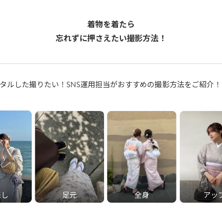
着物を着たら
忘れずに押さえたい撮影方法！
タルした撮りたい！SNS運用担当がおすすめの撮影方法をご紹介！
隠し
足元
全身
アッ